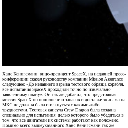
Ханс Кенигсманн, вице-президент SpaceX, на недавней пресс-
конференции сказал руководству компании Mission Assurance
следующее: «До недавнего взрыва тестового образца корабля,
все испытания SpaceX проходили точно по изначально
заявленному плану». Он так же добавил, что предстоящая
миссия SpaceX по пополнению запасов и доставке экипажа на
МКС не должна была столкнуться с какими-либо
трудностями. Тестовая капсула Crew Dragon была создана
специально для испытания, целью которого было убедиться в
том, что все двигатели их системы работают как положено.
Помимо всего вышеуказанного Ханс Кенигсманн так же