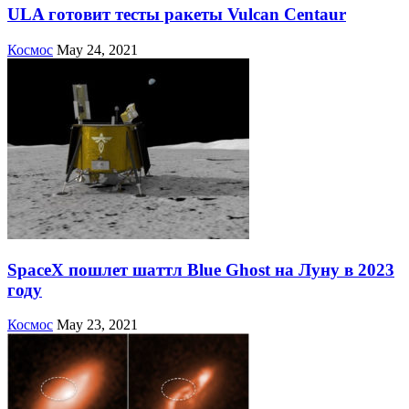
ULA готовит тесты ракеты Vulcan Centaur
Космос
May 24, 2021
SpaceX пошлет шаттл Blue Ghost на Луну в 2023
году
Космос
May 23, 2021