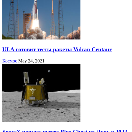
ULA готовит тесты ракеты Vulcan Centaur
Космос
May 24, 2021
SpaceX пошлет шаттл Blue Ghost на Луну в 2023