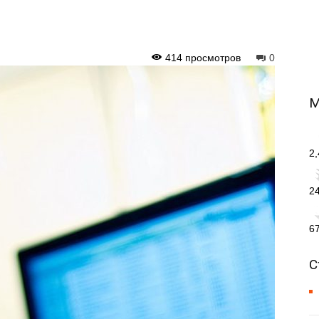
414 просмотров
0
М
2
2
6
С