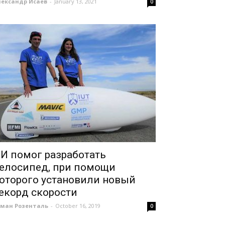
лександр Исаев
-
January 13, 2021
0
И помог разработать
елосипед, при помощи
оторого установили новый
екорд скорости
оман Розенталь
-
October 16, 2019
0