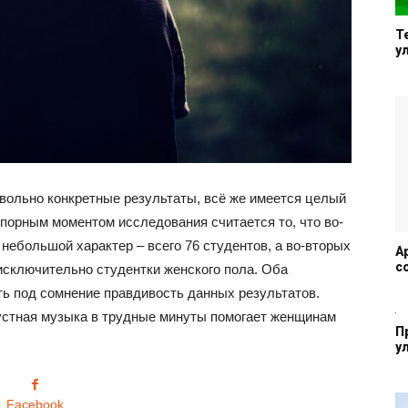
Т
у
овольно конкретные результаты, всё же имеется целый
орным моментом исследования считается то, что во-
небольшой характер – всего 76 студентов, а во-вторых
A
с
исключительно студентки женского пола. Оба
ть под сомнение правдивость данных результатов.
рустная музыка в трудные минуты помогает женщинам
П
у
Facebook