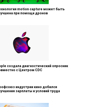
ехнология motion capture может быть
лучшена при помощи дронов
pple создала диагностический опросник
овместно с Центром CDC
рофсоюз индустрии кино добился
лучшения зарплаты и условий труда