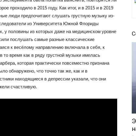
ое проходило в 2015 году. Как итог, и в 2015 и в 2019
ные люди предпочитают слушать грустную музыку из-
Исследователи из Университета Южной Флориды
х, у половины из которых даже на медицинском уровне
С
осили послушать самые разные классические
яся к весёлому направлению включала в себя, к
 то время как в ряду грустной музыки имелась
рбера, которая практически повсеместно признана
ло обнаружено, что точно так же, как и в
астники находящиеся в депрессии указали, что они
жели счастливую.
Э
н