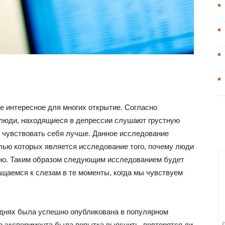
е интересное для многих открытие. Согласно
люди, находящиеся в депрессии слушают грустную
их чувствовать себя лучше. Данное исследование
елью которых является исследование того, почему люди
стно. Таким образом следующим исследованием будет
ащаемся к слезам в те моменты, когда мы чувствуем
 днях была успешно опубликована в популярном
о эксперимента была попытка выяснить, повторятся ли