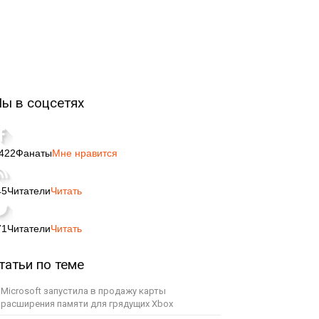
ы в соцсетях
,422
Фанаты
Мне нравится
45
Читатели
Читать
71
Читатели
Читать
татьи по теме
Microsoft запустила в продажу карты
расширения памяти для грядущих Xbox