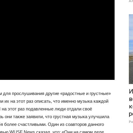
А
И
м для прослушивания другие «радостные и грустные»
в
и их на этот раз описать, что именно музыка каждой
к
 на этот раз подавленные люди отдали своё
р
рь они также заявили, что грустная музыка улучшила
Р
бя более счастливыми. Один из соавторов данного
ервью WUSF News сказал, что: «Они на самом деле