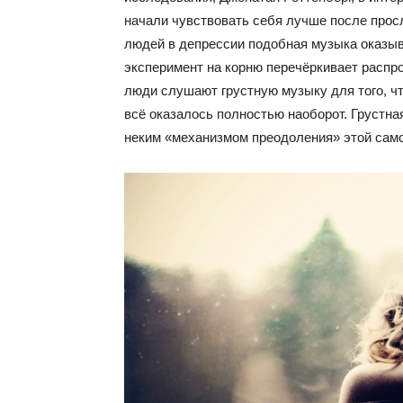
начали чувствовать себя лучше после просл
людей в депрессии подобная музыка оказы
эксперимент на корню перечёркивает распро
люди слушают грустную музыку для того, ч
всё оказалось полностью наоборот. Грустна
неким «механизмом преодоления» этой само