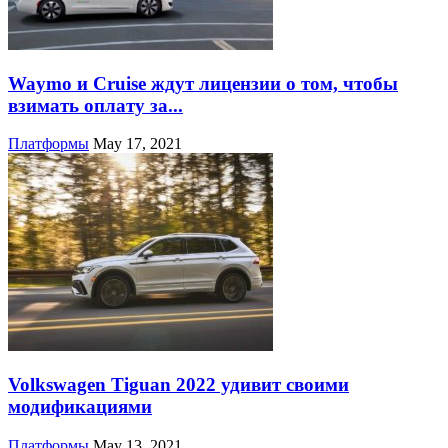
Waymo и Cruise ждут лицензии о том, чтобы
взимать оплату за...
Платформы
May 17, 2021
Volkswagen Tiguan 2022 удивит своими
модификациями
Платформы
May 13, 2021