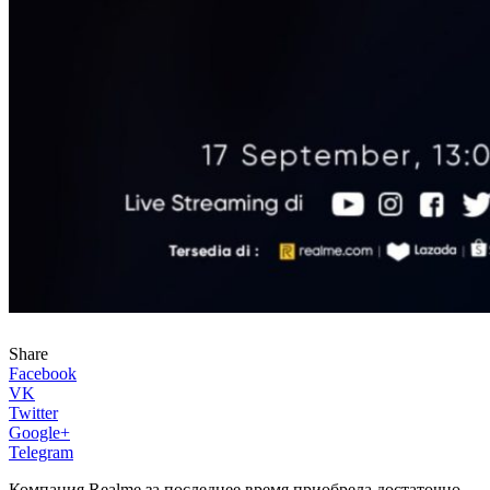
Share
Facebook
VK
Twitter
Google+
Telegram
Компания Realme за последнее время приобрела достаточно