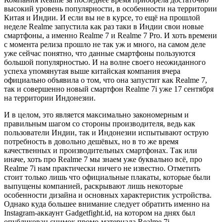
высокий уровень популярности, в особенности на территории
Китая и Индии. И если вы не в курсе, то ещё на прошлой
неделе Realme запустила как раз таки в Индии свои новые
смартфоны, а именно Realme 7 и Realme 7 Pro. И хоть времени
с момента релиза прошло не так уж и много, на самом деле
уже сейчас понятно, что данные смартфоны пользуются
большой популярностью. И на волне своего неожиданного
успеха упомянутая выше китайская компания вчера
официально объявила о том, что она запустит как Realme 7,
так и совершенно новый смартфон Realme 7i уже 17 сентября
на территории Индонезии.
И в целом, это является максимально закономерным и
правильным шагом со стороны производителя, ведь как
пользователи Индии, так и Индонезии испытывают острую
потребность в довольно дешёвых, но в то же время
качественных и производительных смартфонах. Так или
иначе, хоть про Realme 7 мы знаем уже буквально всё, про
Realme 7i нам практически ничего не известно. Отметить
стоит только лишь что официальные плакаты, которые были
выпущены компанией, раскрывают лишь некоторые
особенности дизайна и основных характеристик устройства.
Однако куда большее внимание следует обратить именно на
Instagram-аккаунт Gadgetfight.id, на котором на днях был
опубликован снимок промо-материала Realme 7i.