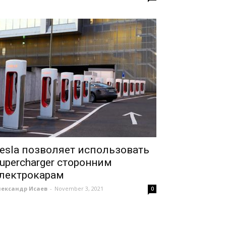
esla позволяет использовать
upercharger сторонним
лектрокарам
лександр Исаев
-
November 3, 2021
0