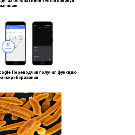
дин из основателей Twitch покинул
омпанию
oogle Переводчик получил функцию
ранскрибирования