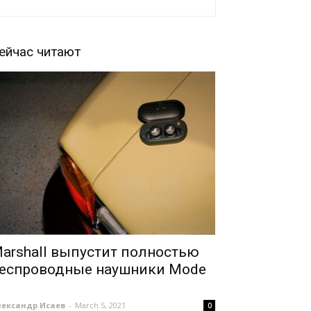
ейчас читают
arshall выпустит полностью
еспроводные наушники Mode
лександр Исаев
-
March 5, 2021
0