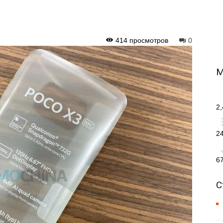
414 просмотров
0
М
2
2
6
С