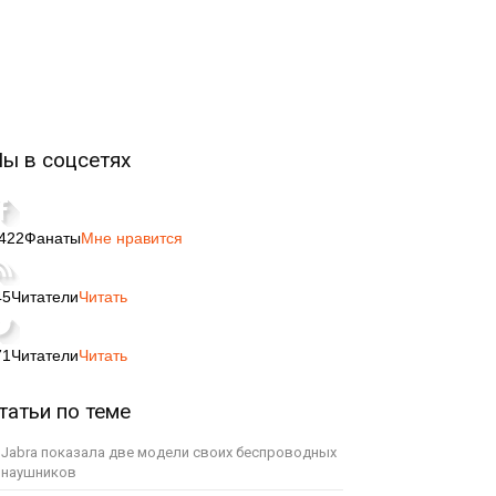
ы в соцсетях
,422
Фанаты
Мне нравится
45
Читатели
Читать
71
Читатели
Читать
татьи по теме
Jabra показала две модели своих беспроводных
наушников