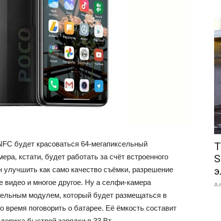
NFC будет красоваться 64-мегапиксельный
T
ра, кстати, будет работать за счёт встроенного
S
э
н улучшить как само качество съёмки, разрешение
е видео и многое другое. Ну а селфи-камера
А
сельным модулем, который будет размещаться в
 время поговорить о ​​батарее. Её ёмкость составит
держка быстрой зарядки в 33 Вт.