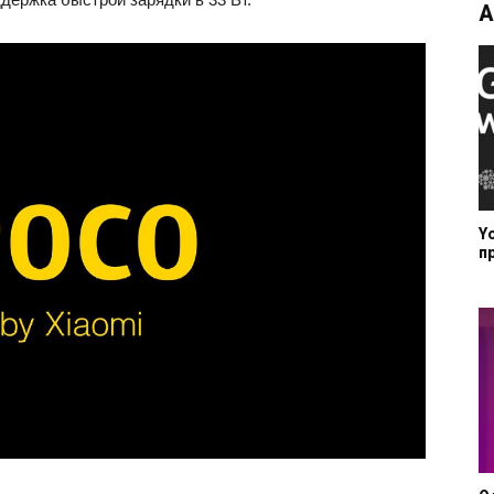
А
Y
п