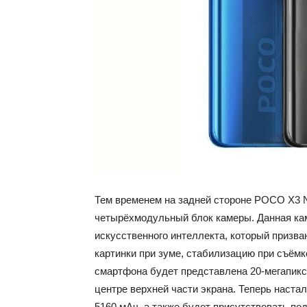
Тем временем на задней стороне POCO X3 
четырёхмодульный блок камеры. Данная каме
искусственного интеллекта, который призва
картинки при зуме, стабилизацию при съёмк
смартфона будет представлена 20-мегапик
центре верхней части экрана. Теперь настало
5160 мАч, а также будет присутствовать под