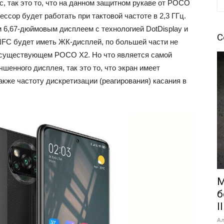
, так это то, что на данном защитном рукаве от POCO
ссор будет работать при тактовой частоте в 2,3 ГГц.
6,67-дюймовым дисплеем с технологией DotDisplay и
С
NFC будет иметь ЖК-дисплей, по большей части не
е существующем POCO X2. Но что является самой
шенного дисплея, так это то, что экран имеет
акже частоту дискретизации (реагирования) касания в
M
б
II
А