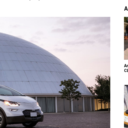
А
A
С