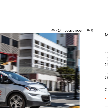
414 просмотров
0
М
2
2
6
С