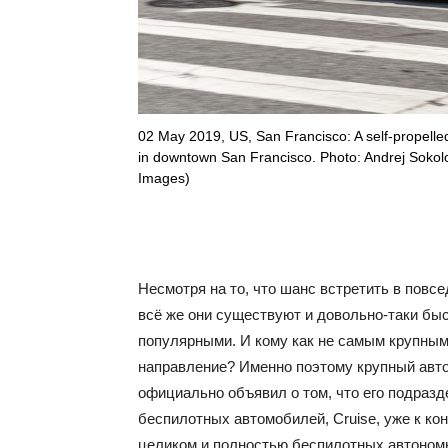
02 May 2019, US, San Francisco: A self-propelled
in downtown San Francisco. Photo: Andrej Sokolo
Images)
Несмотря на то, что шанс встретить в повс
всё же они существуют и довольно-таки быс
популярными. И кому как не самым крупным
направление? Именно поэтому крупный авто
официально объявил о том, что его подраз
беспилотных автомобилей, Cruise, уже к ко
целиком и полностью беспилотных автономн