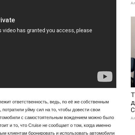
А
T
д
лежит ответственность, ведь, по её же собственным
C
а, потратили уйму сил на то, чтобы довести свои
 автомобили с самостоятельным вождением можно было
А
оит и то, что Cruise не сообщает о том, когда именно
ным клиентам бронировать и использовать автомобили