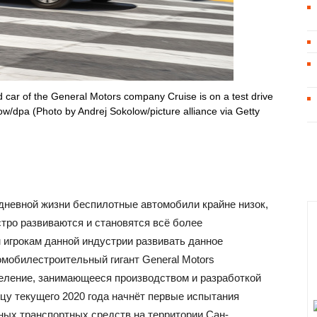
 car of the General Motors company Cruise is on a test drive
w/dpa (Photo by Andrej Sokolow/picture alliance via Getty
едневной жизни беспилотные автомобили крайне низок,
тро развиваются и становятся всё более
 игрокам данной индустрии развивать данное
мобилестроительный гигант General Motors
деление, занимающееся производством и разработкой
нцу текущего 2020 года начнёт первые испытания
ых транспортных средств на территории Сан-