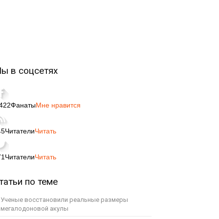
ы в соцсетях
,422
Фанаты
Мне нравится
45
Читатели
Читать
71
Читатели
Читать
татьи по теме
Ученые восстановили реальные размеры
мегалодоновой акулы