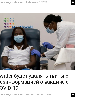
лександр Исаев
-
February 4, 2022
0
witter будет удалять твиты с
езинформацией о вакцине от
OVID-19
лександр Исаев
-
December 18, 2020
0