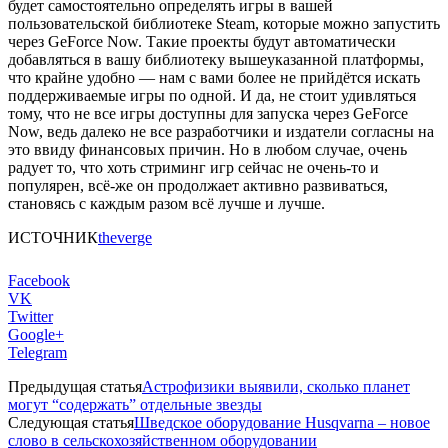
будет самостоятельно определять игры в вашей
пользовательской библиотеке Steam, которые можно запустить
через GeForce Now. Такие проекты будут автоматически
добавляться в вашу библиотеку вышеуказанной платформы,
что крайне удобно — нам с вами более не прийдётся искать
поддерживаемые игры по одной. И да, не стоит удивляться
тому, что не все игры доступны для запуска через GeForce
Now, ведь далеко не все разработчики и издатели согласны на
это ввиду финансовых причин. Но в любом случае, очень
радует то, что хоть стриминг игр сейчас не очень-то и
популярен, всё-же он продолжает активно развиваться,
становясь с каждым разом всё лучше и лучше.
ИСТОЧНИК
theverge
Facebook
VK
Twitter
Google+
Telegram
Предыдущая статья
Астрофизики выявили, сколько планет
могут “содержать” отдельные звезды
Следующая статья
Шведское оборудование Husqvarna – новое
слово в сельскохозяйственном оборудовании