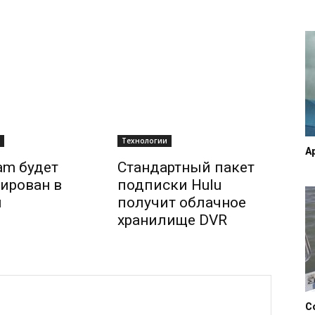
Технологии
A
ram будет
Стандартный пакет
ирован в
подписки Hulu
и
получит облачное
хранилище DVR
С