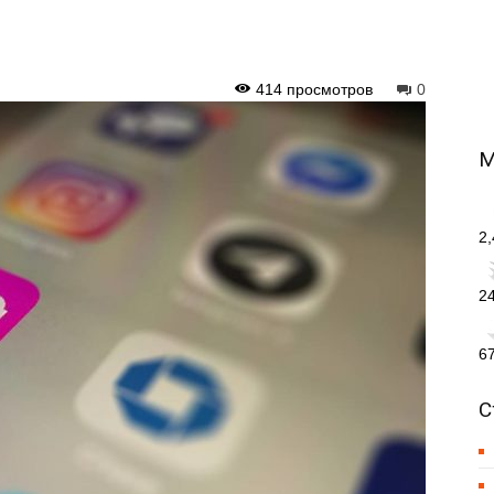
414 просмотров
0
М
2
2
6
С