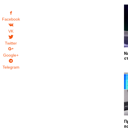
Facebook
VK
Twitter
N
Google+
с
Telegram
П
п