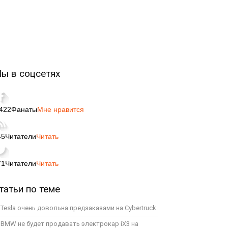
ы в соцсетях
,422
Фанаты
Мне нравится
45
Читатели
Читать
71
Читатели
Читать
татьи по теме
Tesla очень довольна предзаказами на Cybertruck
BMW не будет продавать электрокар iX3 на