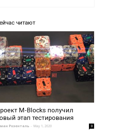
ейчас читают
роект M-Blocks получил
овый этап тестирования
оман Розенталь
-
May 1, 2020
0