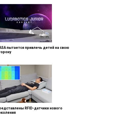
ASA пытается привлечь детей на свою
торону
редставлены RFID-датчики нового
околения