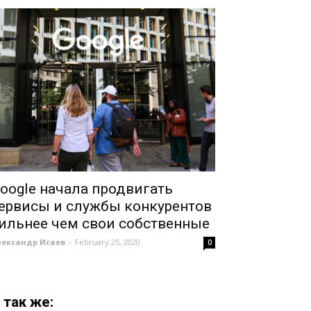
oogle начала продвигать
ервисы и службы конкурентов
ильнее чем свои собственные
лександр Исаев
-
February 25, 2020
0
 так же: