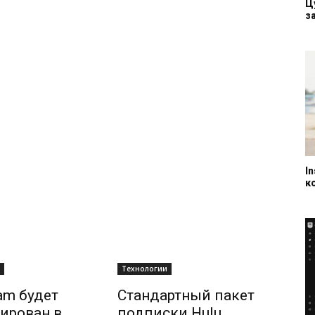
Ц
за
I
к
Технологии
ram будет
Стандартный пакет
ирован в
подписки Hulu