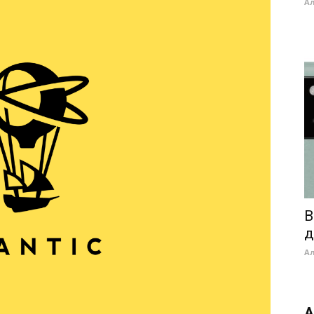
А
В
д
А
А