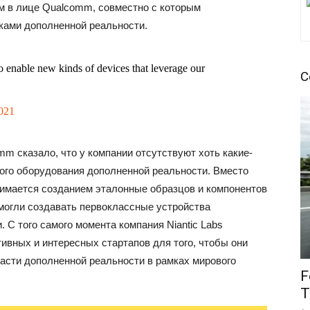
ом в лице Qualcomm, совместно с которым
чками дополненной реальности.
o enable new kinds of devices that leverage our
С
021
mm сказало, что у компании отсутствуют хоть какие-
ого оборудования дополненной реальности. Вместо
нимается созданием эталонные образцов и компонентов
ы могли создавать первоклассные устройства
. С того самого момента компания Niantic Labs
ивных и интересных стартапов для того, чтобы они
ласти дополненной реальности в рамках мирового
F
T