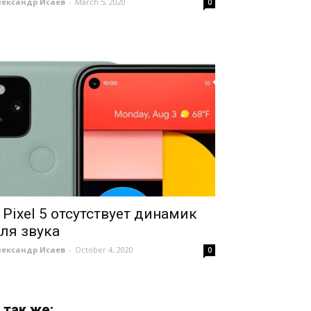
лександр Исаев
-
March 5, 2020
0
 Pixel 5 отсутствует динамик
ля звука
лександр Исаев
-
October 4, 2020
0
 так же: