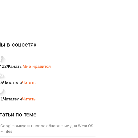
ы в соцсетях
,422
Фанаты
Мне нравится
45
Читатели
Читать
71
Читатели
Читать
татьи по теме
Google выпустит новое обновление для Wear OS
– Tiles