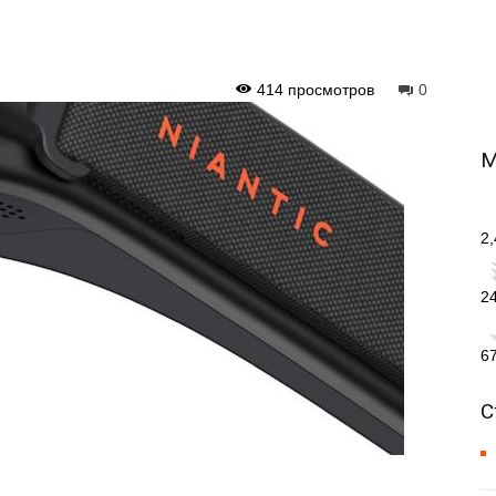
414 просмотров
0
М
2
2
6
С