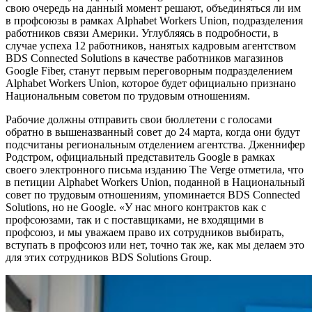
свою очередь на данный момент решают, объединяться ли им
в профсоюзы в рамках Alphabet Workers Union, подразделения
работников связи Америки. Углубляясь в подробности, в
случае успеха 12 работников, нанятых кадровым агентством
BDS Connected Solutions в качестве работников магазинов
Google Fiber, станут первым переговорным подразделением
Alphabet Workers Union, которое будет официально признано
Национальным советом по трудовым отношениям.
Рабочие должны отправить свои бюллетени с голосами
обратно в вышеназванный совет до 24 марта, когда они будут
подсчитаны региональным отделением агентства. Дженнифер
Родстром, официальный представитель Google в рамках
своего электронного письма изданию The Verge отметила, что
в петиции Alphabet Workers Union, поданной в Национальный
совет по трудовым отношениям, упоминается BDS Connected
Solutions, но не Google. «У нас много контрактов как с
профсоюзами, так и с поставщиками, не входящими в
профсоюз, и мы уважаем право их сотрудников выбирать,
вступать в профсоюз или нет, точно так же, как мы делаем это
для этих сотрудников BDS Solutions Group.