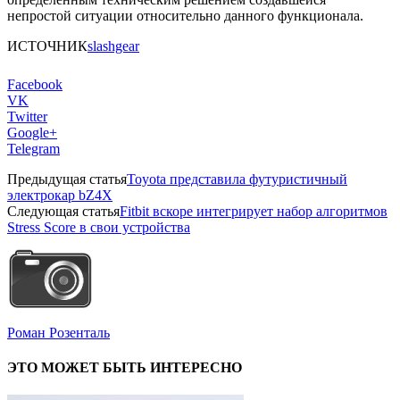
непростой ситуации относительно данного функционала.
ИСТОЧНИК
slashgear
Facebook
VK
Twitter
Google+
Telegram
Предыдущая статья
Toyota представила футуристичный
электрокар bZ4X
Следующая статья
Fitbit вскоре интегрирует набор алгоритмов
Stress Score в свои устройства
Роман Розенталь
ЭТО МОЖЕТ БЫТЬ ИНТЕРЕСНО