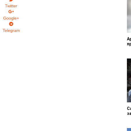
Twitter
Google+
Telegram
A
п
С
з