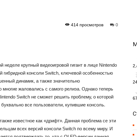
414 просмотров
0
М
й неделе крупный видеоигровой гигант в лице Nintendo
2
 гибридной консоли Switch, ключевой особенностью
шенный динамик, а также значительно
2
 многие жаловались с самого релиза. Однако теперь
intendo Switch не сможет решить проблему, о которой
6
 буквально все пользователи, купившие консоль.
С
 также известное как «дрифт». Данная проблема се эти
льцам всех версий консоли Switch по всему миру. И
вается подтверждать то, что с OLED-версии данная