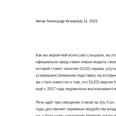
Автор
Александр Исаев
July 11, 2021
Как вы вероятней всего уже слышали, на это
официально представил новую модель своей
которой станет наличие OLED-экрана, улуч
усовершенствованная подставка, на которую
же стало известно о том, что OLED-версия N
ещё с 2017 года недовольно высказываются
Речь идёт про смещение стиков на Joy-Con,
годы доставляет огромные неудобства владе
да, к большому сожалению Nintendo отказы