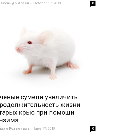
лександр Исаев
-
October 17, 2019
0
ченые сумели увеличить
родолжительность жизни
тарых крыс при помощи
нзима
оман Розенталь
-
June 17, 2019
0