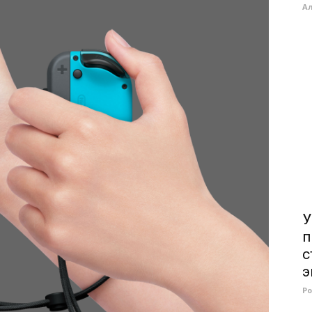
А
У
п
с
э
Р