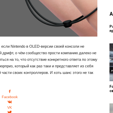
А
Р
п
, если Nintendo в OLED-версии своей консоли не
 дрифт, о чём сообщество прости компанию далеко не
ься на то, что отсутствие конкретного ответа по этому
сюрприз, который как раз таки и представляет из себя
части своих контроллеров. И хоть шанс этого не так
F
с
Facebook
VK