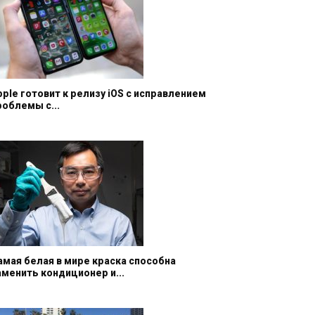
pple готовит к релизу iOS с исправлением
роблемы с...
амая белая в мире краска способна
аменить кондиционер и...