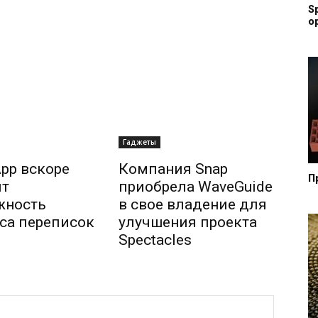
S
о
Гаджеты
pp вскоре
Компания Snap
П
ит
приобрела WaveGuide
жность
в свое владение для
са переписок
улучшения проекта
Spectacles