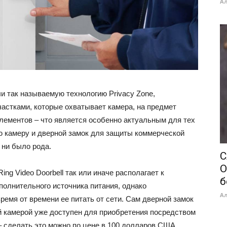
А
и так называемую технологию Privacy Zone,
стками, которые охватывает камера, на предмет
лементов – что является особенно актуальным для тех
 камеру и дверной замок для защиты коммерческой
 ни было рода.
С
O
ng Video Doorbell так или иначе располагает к
б
полнительного источника питания, однако
А
емя от времени ее питать от сети. Сам дверной замок
й камерой уже доступен для приобретения посредством
– сделать это можно по цене в 100 долларов США.