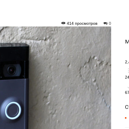
414 просмотров
0
М
2
2
6
С