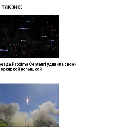
 так же:
везда Proxima Centauri удивила своей
верхяркой вспышкой