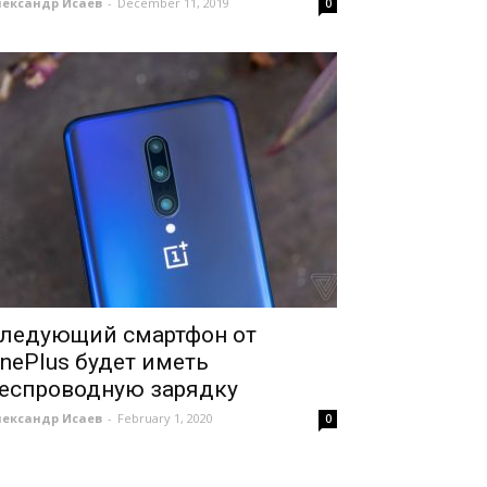
лександр Исаев
-
December 11, 2019
0
ледующий смартфон от
nePlus будет иметь
еспроводную зарядку
лександр Исаев
-
February 1, 2020
0