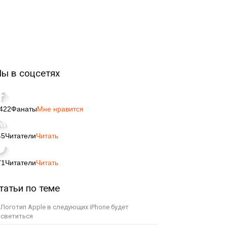
ы в соцсетях
,422
Фанаты
Мне нравится
45
Читатели
Читать
71
Читатели
Читать
татьи по теме
Логотип Apple в следующих iPhone будет
светиться