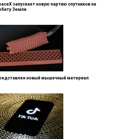
paceX запускает новую партию спутников на
рбиту Земли
редставлен новый мышечный материал