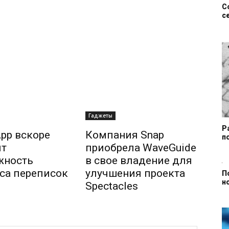
С
с
Гаджеты
Р
pp вскоре
Компания Snap
п
ит
приобрела WaveGuide
жность
в свое владение для
са переписок
улучшения проекта
П
н
Spectacles