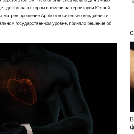
дет доступна в скором времени на территории Южной
ассмотрев прошение Apple относительно внедрения и
альном государственном уровне, приняло решение об
С
В
ф