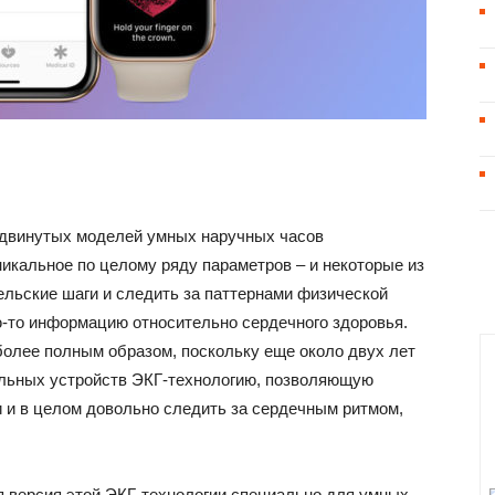
одвинутых моделей умных наручных часов
икальное по целому ряду параметров – и некоторые из
ельские шаги и следить за паттернами физической
ую-то информацию относительно сердечного здоровья.
более полным образом, поскольку еще около двух лет
льных устройств ЭКГ-технологию, позволяющую
 и в целом довольно следить за сердечным ритмом,
яя версия этой ЭКГ-технологии специально для умных