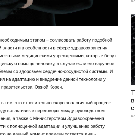
А
и необходимым этапом – согласовать работу подобной
й власти и в особенности в сфере здравоохранения –
с местными медицинскими учреждениями, которые берут
цинскую помощь человеку, в случае если его наручное
блемы со здоровьем сердечно-сосудистой системы. И
ия на адаптацию и внедрение данной технологии у
и правительства Южной Кореи.
T
в
в том, что относительно скоро аналогичный процесс
с
ведутся активные переговоры между руководством
А
ления, а также с Министерством Здравоохранения
ути к полноценной адаптации и улучшению работу
 что на данный момент времени остается лишь