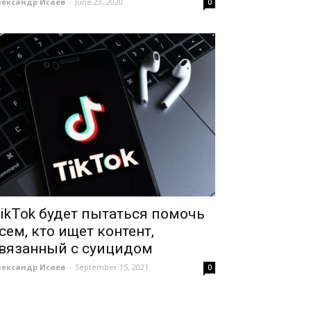
лександр Исаев
-
June 23, 2020
0
ikTok будет пытаться помочь
сем, кто ищет контент,
вязанный с суицидом
лександр Исаев
-
September 15, 2021
0