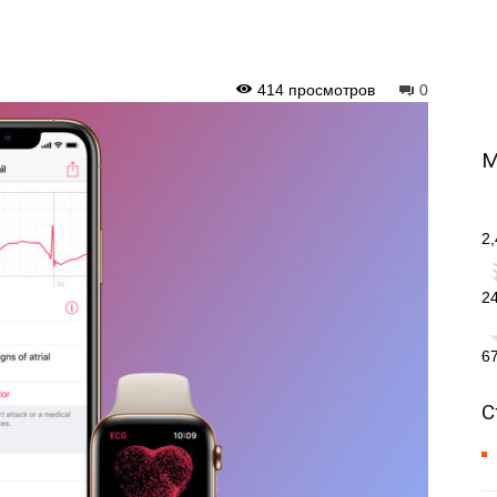
414 просмотров
0
М
2
2
6
С