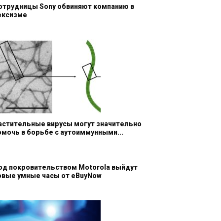
отрудницы Sony обвиняют компанию в
ексизме
астительные вирусы могут значительно
омочь в борьбе с аутоиммунными...
од покровительством Motorola выйдут
овые умные часы от eBuyNow