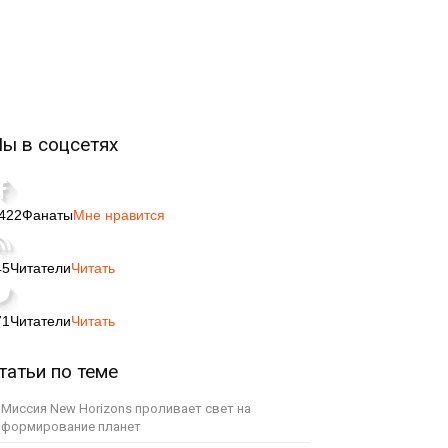
ы в соцсетях
,422
Фанаты
Мне нравится
45
Читатели
Читать
71
Читатели
Читать
татьи по теме
Миссия New Horizons проливает свет на
формирование планет