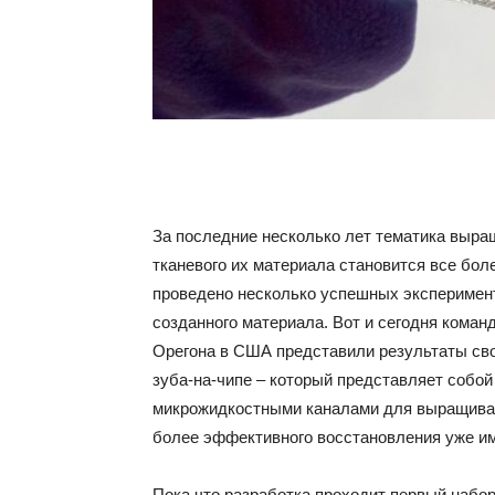
За последние несколько лет тематика выра
тканевого их материала становится все бол
проведено несколько успешных эксперимент
созданного материала. Вот и сегодня кома
Орегона в США представили результаты сво
зуба-на-чипе – который представляет собо
микрожидкостными каналами для выращивани
более эффективного восстановления уже и
Пока что разработка проходит первый набо