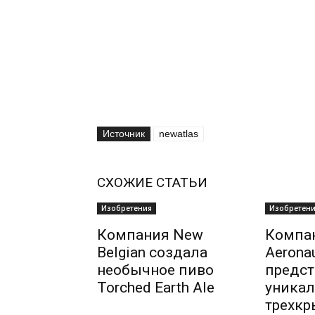
Источник
newatlas
СХОЖИЕ СТАТЬИ
Изобретения
Изобретен
Компания New
Компа
Belgian создала
Aeronau
необычное пиво
предст
Torched Earth Ale
уникал
трехкр