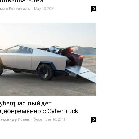
ользователей
оман Розенталь
-
May 16, 2021
0
yberquad выйдет
дновременно с Cybertruck
лександр Исаев
-
December 10, 2019
0