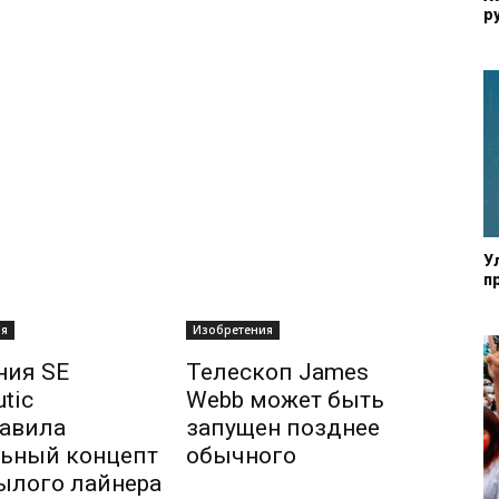
р
У
п
ия
Изобретения
ния SE
Телескоп James
tic
Webb может быть
авила
запущен позднее
ьный концепт
обычного
ылого лайнера