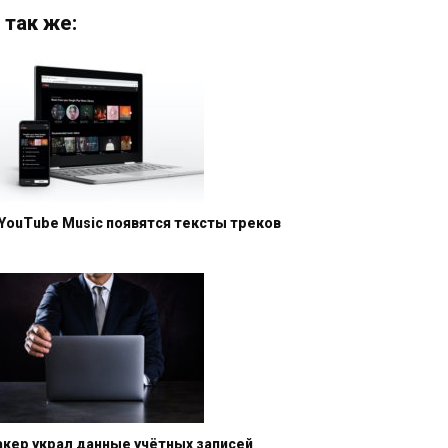
 так же:
 YouTube Music появятся тексты треков
акер украл данные учётных записей