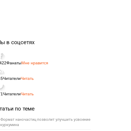
ы в соцсетях
,422
Фанаты
Мне нравится
45
Читатели
Читать
71
Читатели
Читать
татьи по теме
Формат наночастиц позволит улучшить усвоение
куркумина