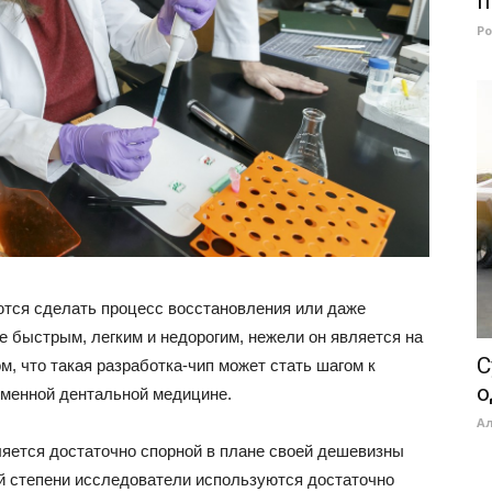
п
Р
тся сделать процесс восстановления или даже
 быстрым, легким и недорогим, нежели он является на
C
м, что такая разработка-чип может стать шагом к
о
еменной дентальной медицине.
А
вляется достаточно спорной в плане своей дешевизны
ой степени исследователи используются достаточно