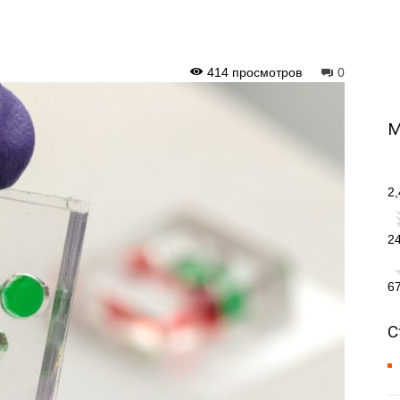
414 просмотров
0
М
2
2
6
С