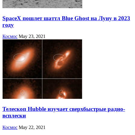
SpaceX пошлет шаттл Blue Ghost на Луну в 2023
году
Космос
May 23, 2021
Телескоп Hubble изучает сверхбыстрые радио-
всплески
Космос
May 22, 2021