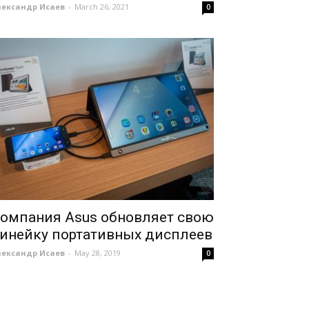
лександр Исаев
-
March 26, 2021
0
омпания Asus обновляет свою
инейку портативных дисплеев
лександр Исаев
-
May 28, 2019
0