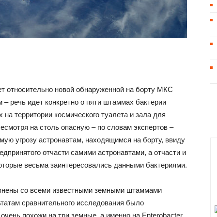
т относительно новой обнаруженной на борту МКС
м – речь идет конкретно о пяти штаммах бактерии
х на территории космического туалета и зала для
есмотря на столь опасную – по словам экспертов –
мую угрозу астронавтам, находящимся на борту, ввиду
едпринятого отчасти самими астронавтами, а отчасти и
оторые весьма заинтересовались данными бактериями.
равнены со всеми известными земными штаммами
льтатам сравнительного исследования было
очень похожи на три земные, а именно на Enterobacter