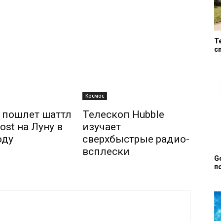
T
с
Космос
 пошлет шаттл
Телескоп Hubble
ost на Луну в
изучает
оду
сверхбыстрые радио-
всплески
G
п