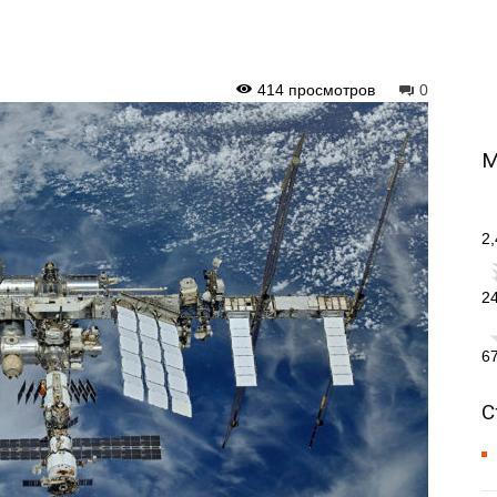
414 просмотров
0
М
2
2
6
С