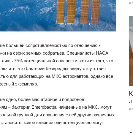
А
ще большей сопротивляемостью по отношению к
хожи на своих земных собратьев. Специалисты НАСА
лишь 79% потенциальной опасности, хотя из того, что
ключить, что бактерии безвредны ввиду отсутствия
стью для работающих на МКС астронавтов, однако все
ресный экземпляр.
К
ще одно, более масштабное и подробное
л
м – бактерии Enterobacter, найденные на МКС, могут
А
ольной группой для сравнения с ней других различных
установить, какое влияние они потенциально могут