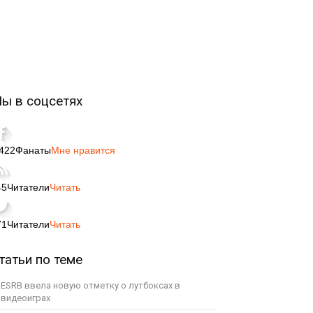
ы в соцсетях
,422
Фанаты
Мне нравится
45
Читатели
Читать
71
Читатели
Читать
татьи по теме
ESRB ввела новую отметку о лутбоксах в
видеоиграх