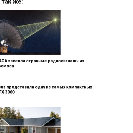
 так же:
АСА засекла странные радиосигналы из
осмоса
sus представила одну из самых компактных
TX 3060