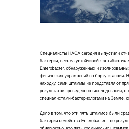
Специалисты НАСА сегодня выпустили отче
бактерии, весьма устойчивой к антибиотика
Enterobacter, обнаруженных и изолированны
физических упражнений на борту станции. Н
находку, сами штаммы не представляют пря
результатов проведенного исследования, пр
специалистами-бактериологами на Земле, к
Дело в том, что эти пять штаммов были с
бактерии семейства Enterobacter – по резу
обнаружено, что пять космических штаммов 