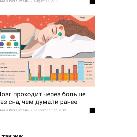
оман Розенталь
-
August 13, 2019
0
озг проходит через больше
аз сна, чем думали ранее
оман Розенталь
-
September 22, 2019
0
 так же: