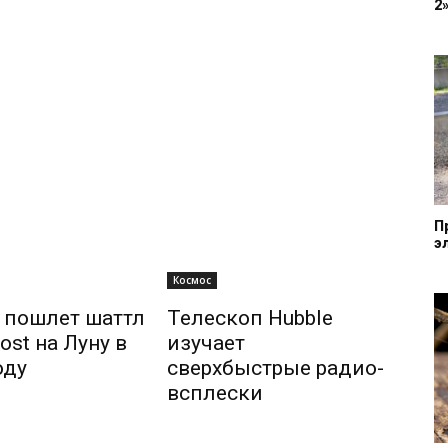
2
П
э
Космос
 пошлет шаттл
Телескоп Hubble
ost на Луну в
изучает
оду
сверхбыстрые радио-
всплески