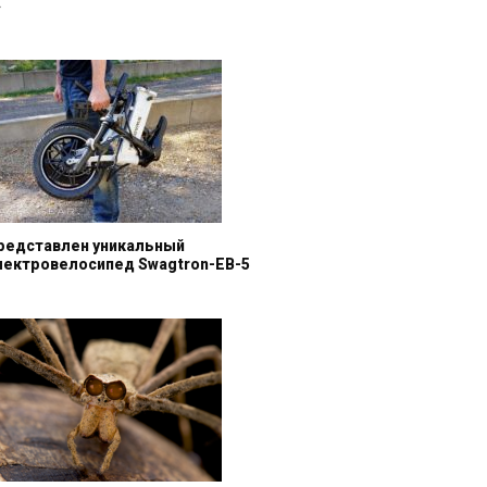
»
редставлен уникальный
лектровелосипед Swagtron-EB-5