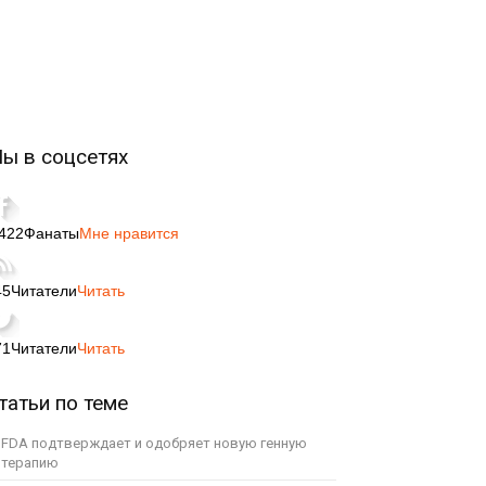
ы в соцсетях
,422
Фанаты
Мне нравится
45
Читатели
Читать
71
Читатели
Читать
татьи по теме
FDA подтверждает и одобряет новую генную
терапию