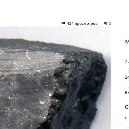
414 просмотров
0
М
2
2
6
С