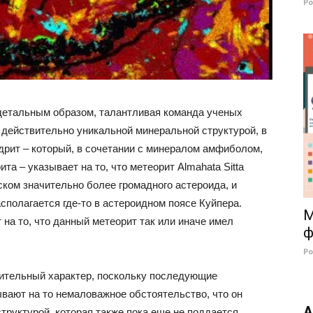
Р
 детальным образом, талантливая команда ученых
 действительно уникальной минеральной структурой, в
дрит – который, в сочетании с минералом амфиболом,
та – указывает на то, что метеорит Almahata Sitta
ком значительно более громадного астероида, и
асполагается где-то в астероидном поясе Куйпера.
М
на то, что данный метеорит так или иначе имел
ф
Р
лительный характер, поскольку последующие
вают на то немаловажное обстоятельство, что он
А
труктурой, которая также пока еще не поддается