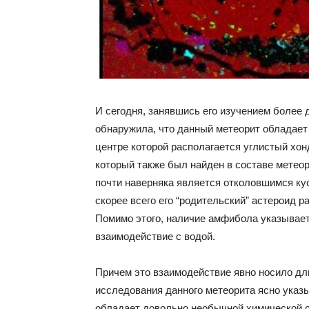
И сегодня, занявшись его изучением более
обнаружила, что данный метеорит обладает
центре которой располагается углистый хон
который также был найден в составе метеори
почти наверняка является отколовшимся кус
скорее всего его “родительский” астероид р
Помимо этого, наличие амфибола указывает 
взаимодействие с водой.
Причем это взаимодействие явно носило д
исследования данного метеорита ясно указы
обладает довольно необычной химической с