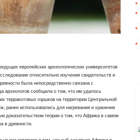
 ведущих европейских археологических университетов
исследование относительно изучения свидетельств и
древности была непосредственно связана с
да археологов сообщила о том, что им удалось
их терракотовых горшков на территории Центральной
ок, ранее использовались для нагревания и хранения
ым доказательством теории о том, что Африка в самом
а в древности.
 не раз говорило о том, что суб-сахарная Африка в