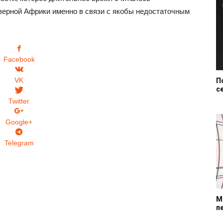
верной Африки именно в связи с якобы недостаточным
Facebook
VK
П
с
Twitter
Google+
Telegram
M
п