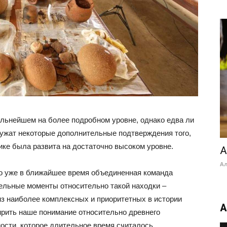
альнейшем на более подробном уровне, однако едва ли
ружат некоторые дополнительные подтверждения того,
ике была развита на достаточно высоком уровне.
A
А
что уже в ближайшее время объединенная команда
ельные моменты относительно такой находки –
из наиболее комплексных и приоритетных в истории
А
ирить наше понимание относительно древнего
ности, которое длительное время считалось