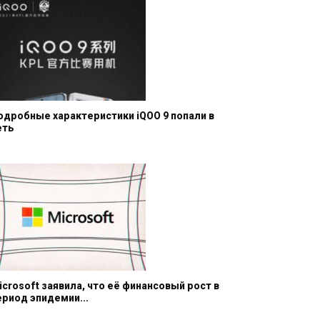
одробные характеристики iQOO 9 попали в
еть
icrosoft заявила, что её финансовый рост в
ериод эпидемии...