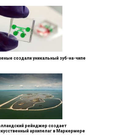
ченые создали уникальный зуб-на-чипе
олландский рейнджер создает
скусственный архипелаг в Маркермере