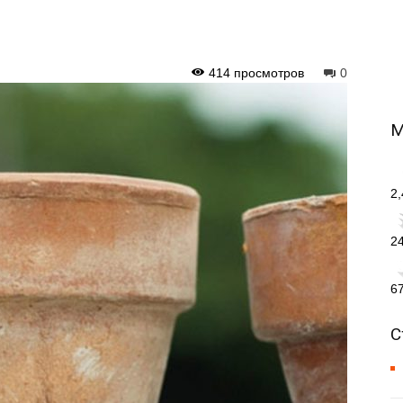
414 просмотров
0
М
2
2
6
С