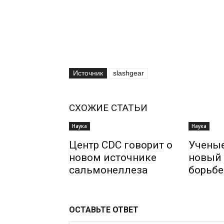
Источник
slashgear
СХОЖИЕ СТАТЬИ
Наука
Наука
Центр CDC говорит о
Учены
новом источнике
новый 
сальмонеллеза
борьбе
ОСТАВЬТЕ ОТВЕТ