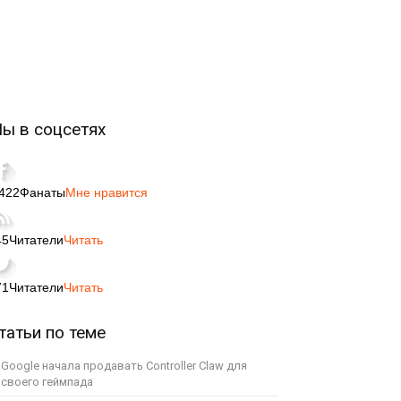
ы в соцсетях
,422
Фанаты
Мне нравится
45
Читатели
Читать
71
Читатели
Читать
татьи по теме
Google начала продавать Controller Claw для
своего геймпада