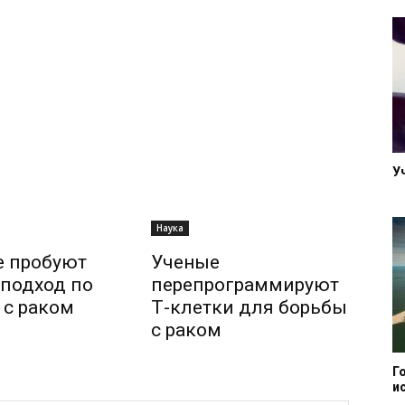
У
Наука
е пробуют
Ученые
подход по
перепрограммируют
 с раком
Т-клетки для борьбы
с раком
Г
и