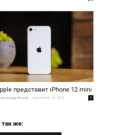
pple представит iPhone 12 mini
лександр Исаев
-
September 26, 2020
0
 так же: