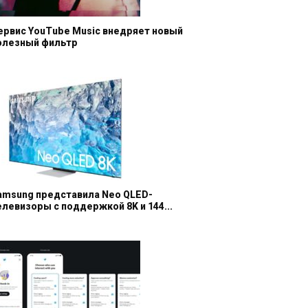
ервис YouTube Music внедряет новый
олезный фильтр
amsung представила Neo QLED-
елевизоры с поддержкой 8K и 144...