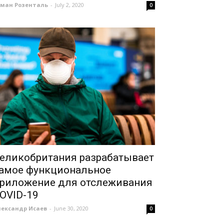
оман Розенталь
-
July 2, 2020
0
еликобритания разрабатывает
амое функциональное
риложение для отслеживания
OVID-19
лександр Исаев
-
June 30, 2020
0