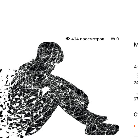
414 просмотров
0
М
2
2
6
С