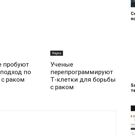
С
п
Наука
е пробуют
Ученые
подход по
перепрограммируют
 с раком
Т-клетки для борьбы
S
с раком
т