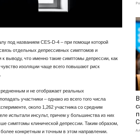
Р
лу под названием CES-D-4 – при помощи которой
освязь отдельных депрессивных симптомов и
к выводу, что именно такие симптомы депрессии, как
и чувство изоляции чаще всего повышают риск
.
средненным и не отображает реальных
В
опадать участники – однако из всего того числа
с
сперименте, около 1,262 участника со средним
п
еле испытали инсульт, причем у большинства из них
C
ше симптомы клинической депрессии. Таким образом,
А
 более конкретным и точным в этом направлении.