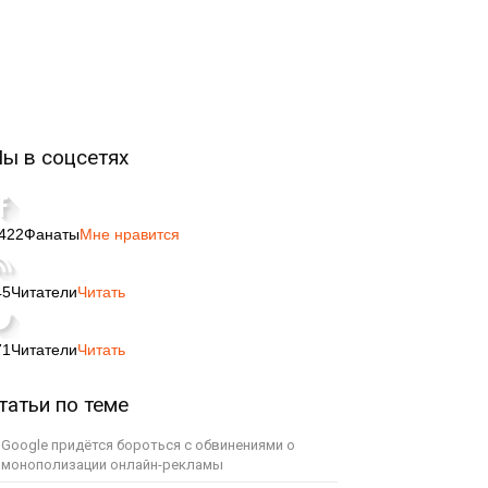
ы в соцсетях
,422
Фанаты
Мне нравится
45
Читатели
Читать
71
Читатели
Читать
татьи по теме
Google придётся бороться с обвинениями о
монополизации онлайн-рекламы