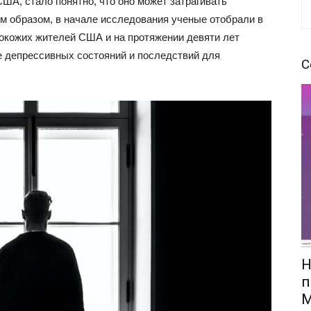
ША, стало понятно, что оно может затрагивать
им образом, в начале исследования ученые отобрали в
нокожих жителей США и на протяжении девяти лет
е депрессивных состояний и последствий для
С
Н
п
M