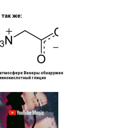
 так же:
 атмосфере Венеры обнаружен
минокислотный глицин