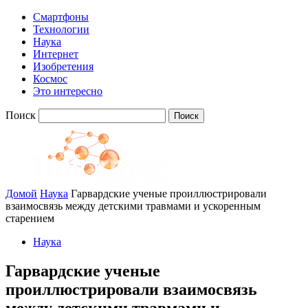
Смартфоны
Технологии
Наука
Интернет
Изобретения
Космос
Это интересно
Поиск
Домой
Наука
Гарвардские ученые проиллюстрировали
взаимосвязь между детскими травмами и ускоренным
старением
Наука
Гарвардские ученые
проиллюстрировали взаимосвязь
между детскими травмами и