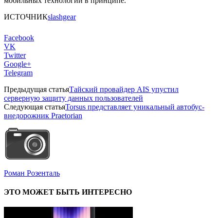
мобильных технологий в принципе.
ИСТОЧНИК
slashgear
Facebook
VK
Twitter
Google+
Telegram
Предыдущая статья
Тайский провайдер AIS упустил
серверную защиту данных пользователей
Следующая статья
Torsus представляет уникальный автобус-
внедорожник Praetorian
Роман Розенталь
ЭТО МОЖЕТ БЫТЬ ИНТЕРЕСНО