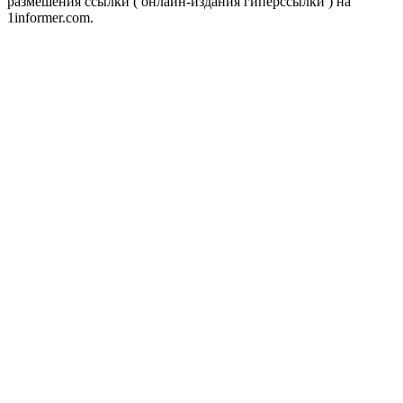
размешения ссылки ( онлайн-издания гиперссылки ) на
1informer.com.