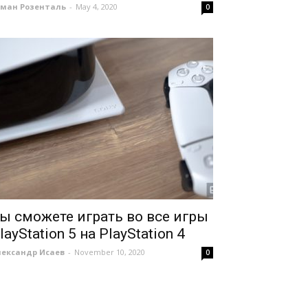
оман Розенталь
-
May 4, 2020
0
ы сможете играть во все игры
layStation 5 на PlayStation 4
лександр Исаев
-
November 10, 2020
0