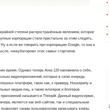
 крайней степени распространённым явлением, которое
крупные корпорации стали пристально за этим следить,
Ну а если же говорить про корпорацию Google, то она и
мысле, «инкубатором» этих самых стартапов.
нее время. Однако теперь Area 120 напомнила о себе,
колько видеоприложений, которые в свою очередь
ешных платформ, таких как, к примеру, Houseparty и
льных медиа-лиц, а также влогеров и блогеров
 приложений называется Threadit. Данный видеосервис,
чера, является как веб-сайтом, так и специальным
t позволяет своим пользователям записывать клипы,