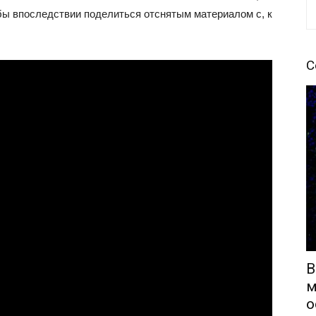
обы впоследствии поделиться отснятым материалом с, к
С
В
м
о