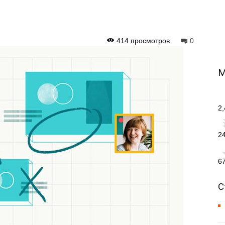
414 просмотров
0
М
2
2
6
С