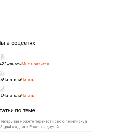
ы в соцсетях
,422
Фанаты
Мне нравится
45
Читатели
Читать
71
Читатели
Читать
татьи по теме
Теперь вы можете перенести свою переписку в
Signal с одного iPhone на другой