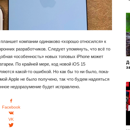
у планшет компании одинаково «хорошо относился» к
торонних разработчиков. Следует упомянуть, что всё то
одобная «особенность» новых топовых iPhone может
Д
тареи. По крайней мере, код новой iOS 15
з
ляются какой-то ошибкой. Но как бы то ни было, пока-
ой Apple не было получено, так что будем надеяться
анное недоразумение будет исправлено.
Facebook
VK