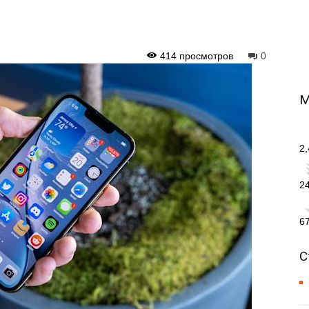
414 просмотров
0
М
2
2
6
С