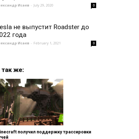
лександр Исаев
-
July 29, 2020
0
esla не выпустит Roadster до
022 года
лександр Исаев
-
February 1, 2021
0
 так же:
inecraft получил поддержку трассировки
учей