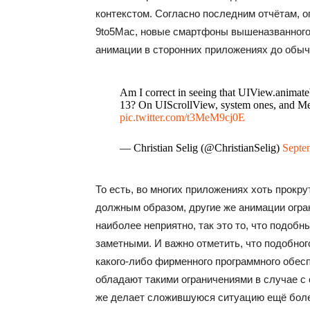
контекстом. Согласно последним отчётам,
9to5Mac, новые смартфоны вышеназванного 
анимации в сторонних приложениях до обыч
Am I correct in seeing that UIView.animat
13? On UIScrollView, system ones, and Metal 
pic.twitter.com/t3MeM9cj0E
— Christian Selig (@ChristianSelig)
Septe
То есть, во многих приложениях хоть прок
должным образом, другие же анимации огра
наиболее неприятно, так это то, что подоб
заметными. И важно отметить, что подобног
какого-либо фирменного программного обесп
обладают такими ограничениями в случае с
же делает сложившуюся ситуацию ещё более з