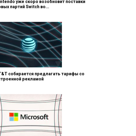
intendo уже скоро возобновит поставки
овых партий Switch во...
T&T собирается предлагать тарифы со
строенной рекламой