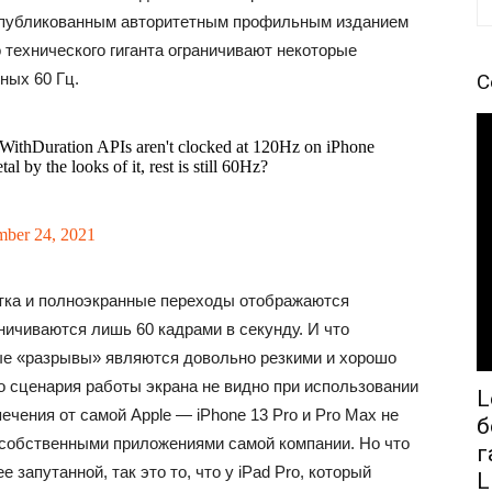
 опубликованным авторитетным профильным изданием
технического гиганта ограничивают некоторые
ных 60 Гц.
С
eWithDuration APIs aren't clocked at 120Hz on iPhone
by the looks of it, rest is still 60Hz?
mber 24, 2021
рутка и полноэкранные переходы отображаются
ничиваются лишь 60 кадрами в секунду. И что
ные «разрывы» являются довольно резкими и хорошо
о сценария работы экрана не видно при использовании
L
ечения от самой Apple — iPhone 13 Pro и Pro Max не
б
 собственными приложениями самой компании. Но что
г
апутанной, так это то, что у iPad Pro, который
L