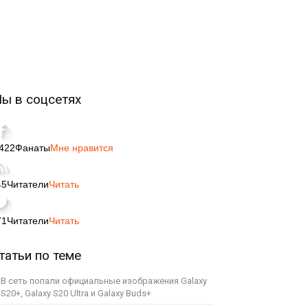
ы в соцсетях
,422
Фанаты
Мне нравится
45
Читатели
Читать
71
Читатели
Читать
татьи по теме
В сеть попали официальные изображения Galaxy
S20+, Galaxy S20 Ultra и Galaxy Buds+