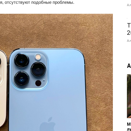
я, отсутствуют подобные проблемы.
А
T
2
А
А
M
л