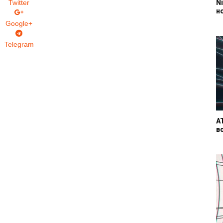
Twitter
N
н
Google+
Telegram
A
в