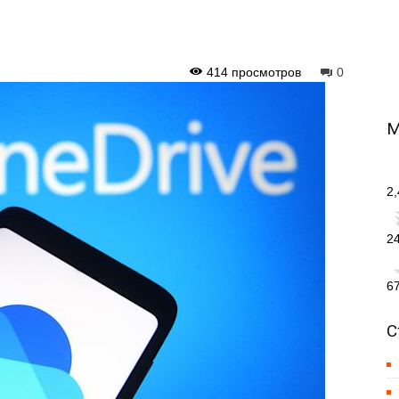
414 просмотров
0
М
2
2
6
С