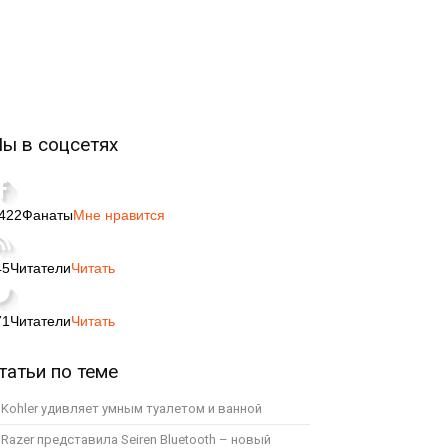
ы в соцсетях
,422
Фанаты
Мне нравится
45
Читатели
Читать
71
Читатели
Читать
татьи по теме
Kohler удивляет умным туалетом и ванной
Razer представила Seiren Bluetooth – новый