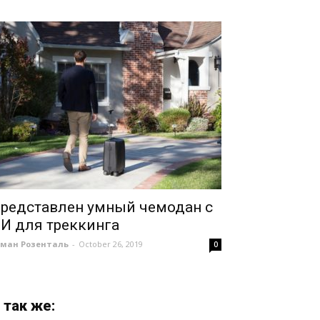
редставлен умный чемодан с
И для треккинга
оман Розенталь
-
October 26, 2019
0
 так же: