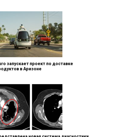
uro запускает проект по доставке
родуктов в Аризоне
редставлена новая система диагностики