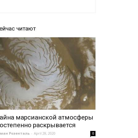
ейчас читают
айна марсианской атмосферы
остепенно раскрывается
оман Розенталь
-
April 28, 2020
0