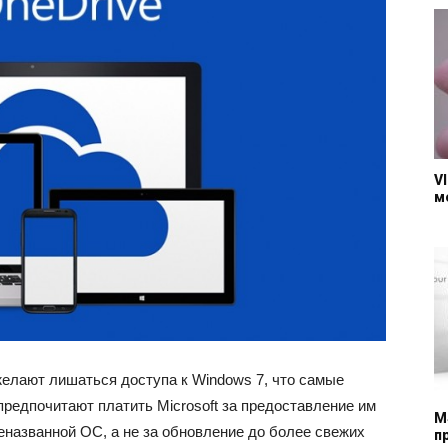
V
м
 желают лишаться доступа к Windows 7, что самые
редпочитают платить Microsoft за предоставление им
M
названной ОС, а не за обновление до более свежих
п