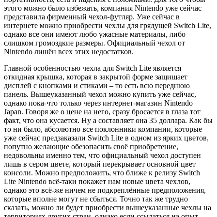
этого можно было избежать, компания Nintendo уже сейчас
представила фирменный чехол-футляр. Уже сейчас в
интернете можно приобрести чехлы для грядущей Switch Lite,
однако все они имеют любо ужасные материалы, либо
слишком громоздкие размеры. Официальный чехол от
Nintendo лишён всех этих недостатков.
Главной особенностью чехла для Switch Lite является
откидная крышка, которая в закрытой форме защищает
дисплей с кнопками и стиками – то есть всю переднюю
панель. Вышеуказанный чехол можно купить уже сейчас,
однако пока-что только через интернет-магазин Nintendo
Japan. Говоря же о цене на него, сразу бросается в глаза тот
факт, что она кусается. Ну а составляет она 35 доллара. Как бы
то ни было, абсолютно все поклонники компании, которые
уже сейчас предзаказали Switch Lite в одном из ярких цветов,
попутно желающие обезопасить своё приобретение,
недовольны именно тем, что официальный чехол доступен
лишь в сером цвете, который перекрывает основной цвет
консоли. Можно предположить, что ближе к релизу Switch
Lite Nintendo всё-таки покажет нам новые цвета чехлов,
однако это всё-же ничем не подкреплённые предположения,
которые вполне могут не сбыться. Точно так же трудно
сказать, можно ли будет приобрести вышеуказанные чехлы на
территориях других стран, однако если ссылаться на опыт