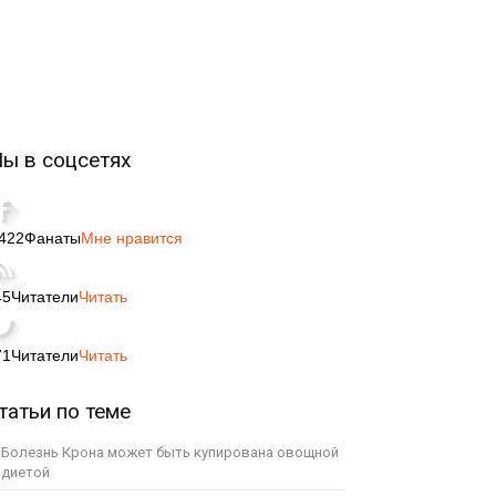
ы в соцсетях
,422
Фанаты
Мне нравится
45
Читатели
Читать
71
Читатели
Читать
татьи по теме
Болезнь Крона может быть купирована овощной
диетой