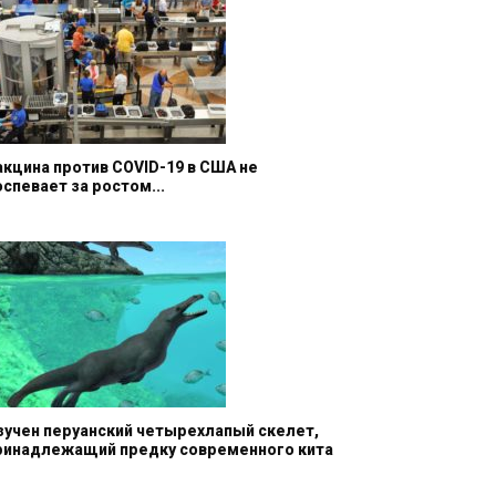
акцина против COVID-19 в США не
оспевает за ростом...
зучен перуанский четырехлапый скелет,
ринадлежащий предку современного кита