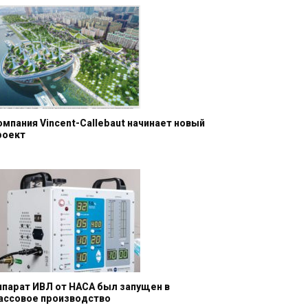
омпания Vincent-Callebaut начинает новый
роект
ппарат ИВЛ от НАСА был запущен в
ассовое производство