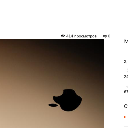
414 просмотров
0
М
2
2
6
С