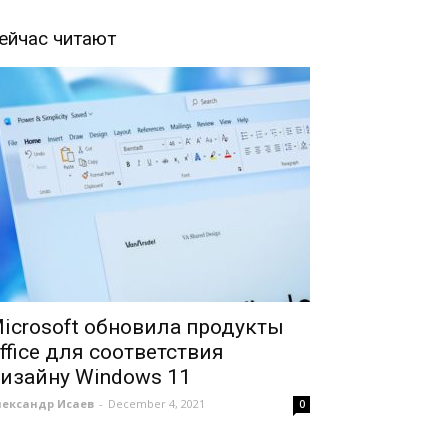
ейчас читают
icrosoft обновила продукты
ffice для соответствия
изайну Windows 11
лександр Исаев
-
December 4, 2021
0