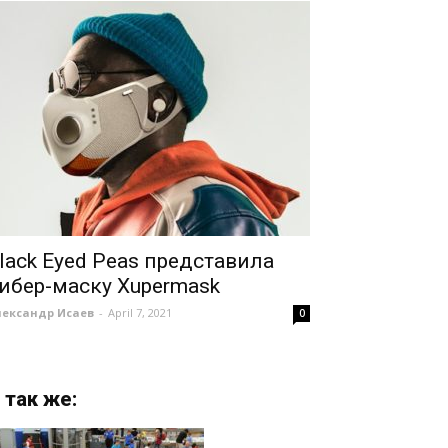
lack Eyed Peas представила
ибер-маску Xupermask
лександр Исаев
-
April 7, 2021
0
 так же: