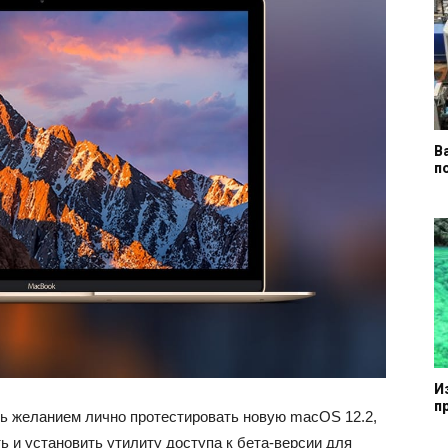
В
п
И
п
сь желанием лично протестировать новую macOS 12.2,
ь и установить утилиту доступа к бета-версии для