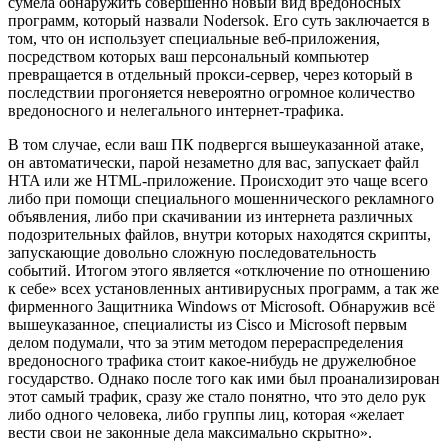
сумела обнаружить совершенно новый вид вредоносных
программ, который назвали Nodersok. Его суть заключается в
том, что он использует специальные веб-приложения,
посредством которых ваш персональный компьютер
превращается в отдельный прокси-сервер, через который в
последствии прогоняется невероятно огромное количество
вредоносного и нелегального интернет-трафика.
В том случае, если ваш ПК подвергся вышеуказанной атаке,
он автоматически, парой незаметно для вас, запускает файл
HTA или же HTML-приложение. Происходит это чаще всего
либо при помощи специального мошеннического рекламного
объявления, либо при скачивании из интернета различных
подозрительных файлов, внутри которых находятся скрипты,
запускающие довольно сложную последовательность
событий. Итогом этого является «отключение по отношению
к себе» всех установленных антивирусных программ, а так же
фирменного Защитника Windows от Microsoft. Обнаружив всё
вышеуказанное, специалисты из Cisco и Microsoft первым
делом подумали, что за этим методом перераспределения
вредоносного трафика стоит какое-нибудь не дружелюбное
государство. Однако после того как ими был проанализирован
этот самый трафик, сразу же стало понятно, что это дело рук
либо одного человека, либо группы лиц, которая «желает
вести свои не законные дела максимально скрытно».