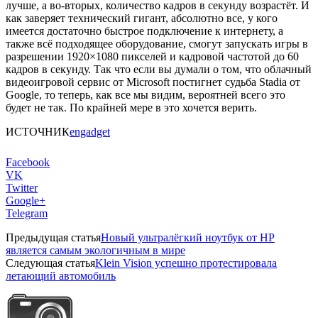
лучше, а во-вторых, количество кадров в секунду возрастёт. И
как заверяет технический гигант, абсолютно все, у кого
имеется достаточно быстрое подключение к интернету, а
также всё подходящее оборудование, смогут запускать игры в
разрешении 1920×1080 пикселей и кадровой частотой до 60
кадров в секунду. Так что если вы думали о том, что облачный
видеоигровой сервис от Microsoft постигнет судьба Stadia от
Google, то теперь, как все мы видим, вероятней всего это
будет не так. По крайней мере в это хочется верить.
ИСТОЧНИК
engadget
Facebook
VK
Twitter
Google+
Telegram
Предыдущая статья
Новый ультралёгкий ноутбук от HP
является самым экологичным в мире
Следующая статья
Klein Vision успешно протестировала
летающий автомобиль