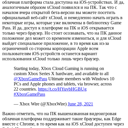
облачная платформа стала доступна на iOS-устройствах. И да,
аналогичным образом xCloud появился и на ПК. Так что с
началом вчера открытой бета-версии вы можете посетить
официальный веб-сайт xCloud, и немедленно начать играть в
некоторые игры, которые уже включены в библиотеку Game
Pass. И да, доступ к платформе на ПК и iOS открывается
только через браузер. Но стоит осознавать, что на ПК данное
положение дел может со временем измениться, и для xCloud
выйдет специальное приложение, в то время как из-за
ограничений со стороны корпорации Apple всем
пользователям iOS-устройств останется вариант
использования xCloud только лишь через браузер.
Starting today, Xbox Cloud Gaming is running on
custom Xbox Series X hardware, and available to all
@XboxGamePass
Ultimate members with Windows 10
PCs and Apple phones and tablets, via browser, across
22 countries.
https://t.co/HYuvbHGBUg
#XboxGamePass
— Xbox Wire (@XboxWire)
June 28, 2021
Важно отметить, что на ПК вышеназванная видеоигровая
облачная платформа поддерживает такие браузеры, как Edge
вместе с Chrome, в то время как на iOS xCloud доступен через