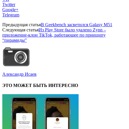
Twitter
Google+
Telegram
Предыдущая статья
В Geekbench засветился Galaxy M51
Следующая статья
Из Play Store было удалено Zynn –
приложение-клон TikTok, работающее по принципу
“пирамиды”
Александр Исаев
ЭТО МОЖЕТ БЫТЬ ИНТЕРЕСНО