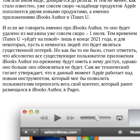
том или ином виде, добирается до релиза. И тем не менее, как
стало известно, уже совсем скоро «кладбище продуктов Apple
пополнится двумя новыми продуктами, а именно
приложениями iBooks Author и iTunes U.
И если же говорить именно про iBooks Author, то оно будет
удалено из магазина уже совсем скоро – 1 июля. Тем временем
iTunes U «уйдёт на покой» лишь в конце 2021 года, и для
некоторых, пусть и немногих людей это будет являться
существенной потерей. Но как бы то ни было, стоит отметить,
что абсолютно все существующие пользователи приложения
iBooks Author по-прежнему будут иметь к нему доступ, однако
оно больше оно обновляться не будет. Сам же технический
гигант утверждает, что в данный момент Apple работает над
новым инструментом, который мог бы позволить
пользователям переносить весь свой контент, который ранее
размещался в iBooks Author, в Pages.