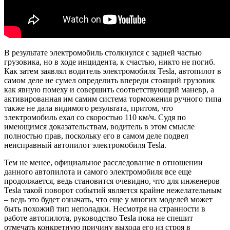
В результате электромобиль столкнулся с задней частью
грузовика, но в ходе инцидента, к счастью, никто не погиб.
Как затем заявлял водитель электромобиля Tesla, автопилот в
самом деле не сумел определить впереди стоящий грузовик
как явную помеху и совершить соответствующий маневр, а
активированная им самим система торможения ручного типа
также не дала видимого результата, притом, что
электромобиль ехал со скоростью 110 км/ч. Судя по
имеющимся доказательствам, водитель в этом смысле
полностью прав, поскольку его в самом деле подвел
неисправный автопилот электромобиля Tesla.
Тем не менее, официальное расследование в отношении
данного автопилота и самого электромобиля все еще
продолжается, ведь становится очевидно, что для инженеров
Tesla такой поворот событий является крайне нежелательным
– ведь это будет означать, что еще у многих моделей может
быть похожий тип неполадки. Несмотря на странности в
работе автопилота, руководство Tesla пока не спешит
отмечать конкретную причину выхода его из строя в