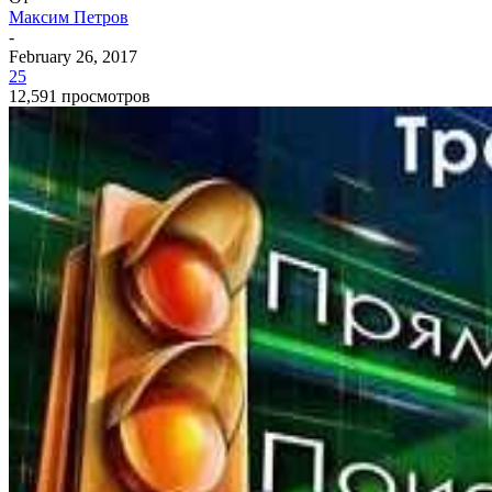
Максим Петров
-
February 26, 2017
25
12,591 просмотров