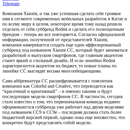
Telegram
Компания Xiaomi, и так уже успевшая сделать себе громкое
имя в сегменте современных мобильных разработок в Китае и
по всему миру в целом, некоторое время тому назад решила
отделать от себя суббренд Redmi и сделать его полноценным
брендом – теперь же все повторяется. Согласно официальной
информации, полученной от представителей Xiaomi,
компания намеревается создать еще один аффилированный
суббренд под названием Xiaomi CC, который будет заниматься
разработкой и выпуском смартфонов, где главным акцентом
станет яркий и стильный дизайн. И если линейки Redmi
характеризуется акцентом на бюджет, то новые планы по
линейке CC выглядят весьма многообещающими.
Сама аббревиатура CC расшифровывается с пояснения
компании как Colorful and Creative, что переводится как
“красочный и креативный” – и именно такими и будут
последующие модели смартфонов CC. В частности, сегодня
стало известно о том, что первоначальная команда недавно
оформившегося суббренда уже работает над двумя моделями
под названием CC9 и CC9е – последняя должна стать более
бюджетной версией первой, однако пока еще неизвестно, что
конкретно будут представлять собой модели.