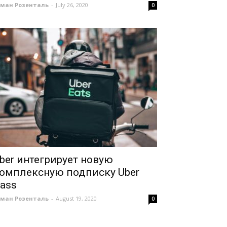
оман Розенталь
-
July 26, 2020
0
ber интегрирует новую
омплексную подписку Uber
ass
оман Розенталь
-
August 19, 2020
0