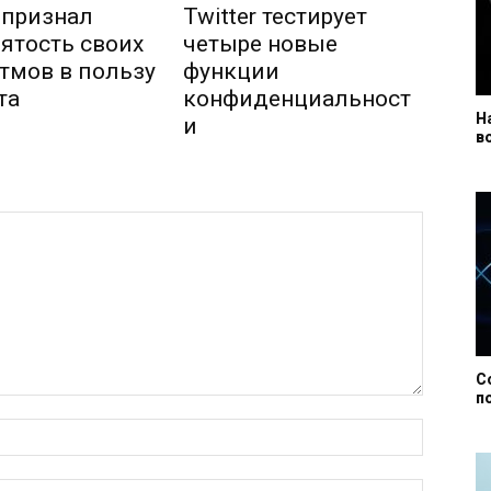
r признал
Twitter тестирует
ятость своих
четыре новые
тмов в пользу
функции
та
конфиденциальност
Н
и
в
С
п