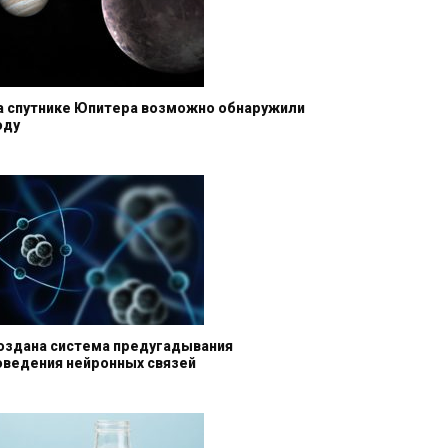
а спутнике Юпитера возможно обнаружили
оду
оздана система предугадывания
оведения нейронных связей