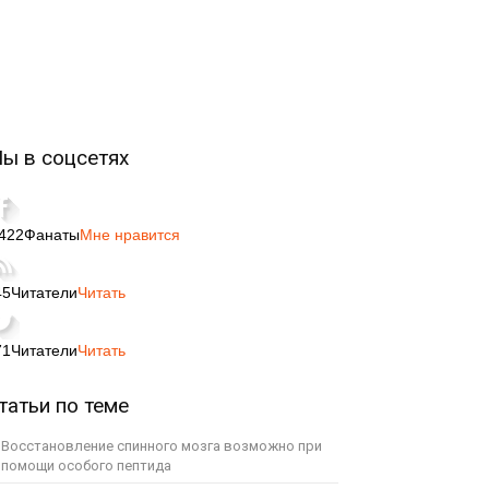
ы в соцсетях
,422
Фанаты
Мне нравится
45
Читатели
Читать
71
Читатели
Читать
татьи по теме
Восстановление спинного мозга возможно при
помощи особого пептида