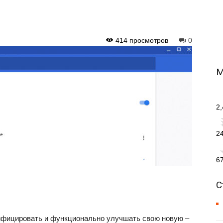
414 просмотров
0
М
2
2
6
С
ифицировать и функционально улучшать свою новую –