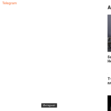
Telegram
А
S
H
T
п
Интернет