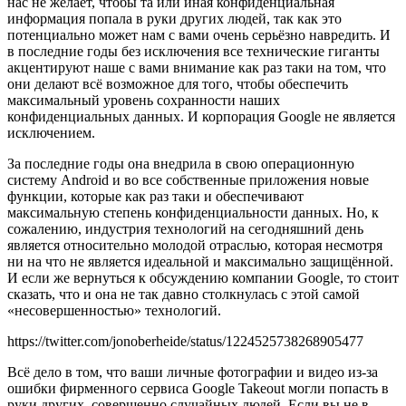
нас не желает, чтобы та или иная конфиденциальная
информация попала в руки других людей, так как это
потенциально может нам с вами очень серьёзно навредить. И
в последние годы без исключения все технические гиганты
акцентируют наше с вами внимание как раз таки на том, что
они делают всё возможное для того, чтобы обеспечить
максимальный уровень сохранности наших
конфиденциальных данных. И корпорация Google не является
исключением.
За последние годы она внедрила в свою операционную
систему Android и во все собственные приложения новые
функции, которые как раз таки и обеспечивают
максимальную степень конфиденциальности данных. Но, к
сожалению, индустрия технологий на сегодняшний день
является относительно молодой отраслью, которая несмотря
ни на что не является идеальной и максимально защищённой.
И если же вернуться к обсуждению компании Google, то стоит
сказать, что и она не так давно столкнулась с этой самой
«несовершенностью» технологий.
https://twitter.com/jonoberheide/status/1224525738268905477
Всё дело в том, что ваши личные фотографии и видео из-за
ошибки фирменного сервиса Google Takeout могли попасть в
руки других, совершенно случайных людей. Если вы не в