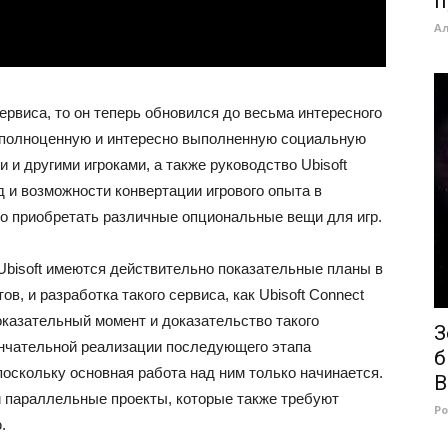
п
А
ервиса, то он теперь обновился до весьма интересного
е полноценную и интересно выполненную социальную
 и другими игроками, а также руководство Ubisoft
 и возможности конвертации игрового опыта в
но приобретать различные опциональные вещи для игр.
 Ubisoft имеются действительно показательные планы в
в, и разработка такого сервиса, как Ubisoft Connect
оказательный момент и доказательство такого
З
ончательной реализации последующего этапа
б
оскольку основная работа над ним только начинается.
В
ои параллельные проекты, которые также требуют
Р
.