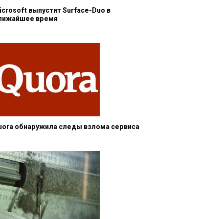
icrosoft выпустит Surface-Duo в
лижайшее время
uora обнаружила следы взлома сервиса