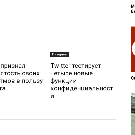
M
б
Интернет
r признал
Twitter тестирует
ятость своих
четыре новые
Q
тмов в пользу
функции
та
конфиденциальност
и