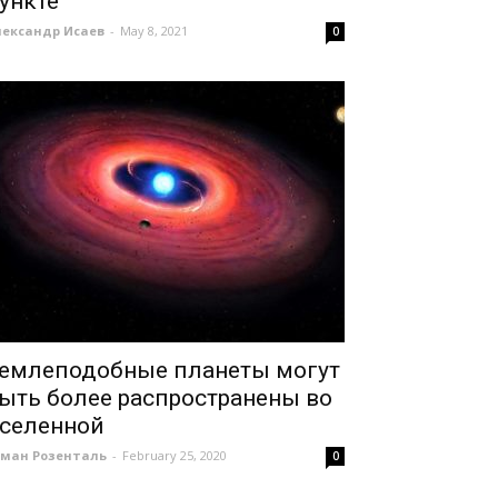
ункте
лександр Исаев
-
May 8, 2021
0
емлеподобные планеты могут
ыть более распространены во
селенной
оман Розенталь
-
February 25, 2020
0