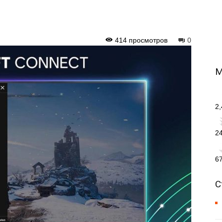
414 просмотров
0
М
2
2
6
С