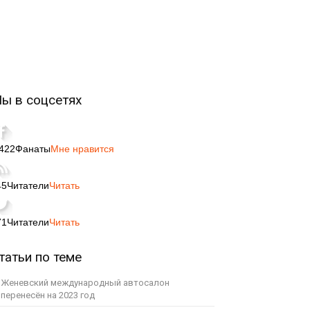
ы в соцсетях
,422
Фанаты
Мне нравится
45
Читатели
Читать
71
Читатели
Читать
татьи по теме
Женевский международный автосалон
перенесён на 2023 год