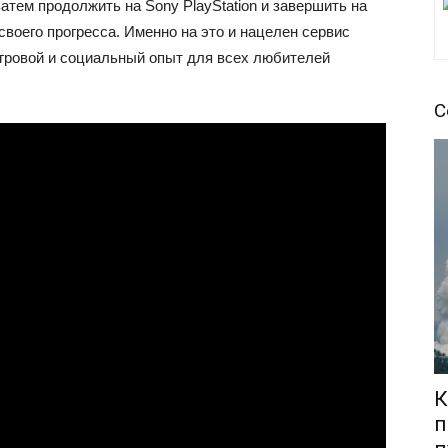
атем продолжить на Sony PlayStation и завершить на
своего прогресса. Именно на это и нацелен сервис
игровой и социальный опыт для всех любителей
С
К
п