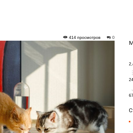
414 просмотров
0
М
2
2
6
С