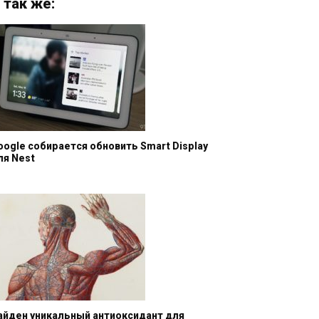
 так же:
oogle собирается обновить Smart Display
ля Nest
айден уникальный антиоксидант для