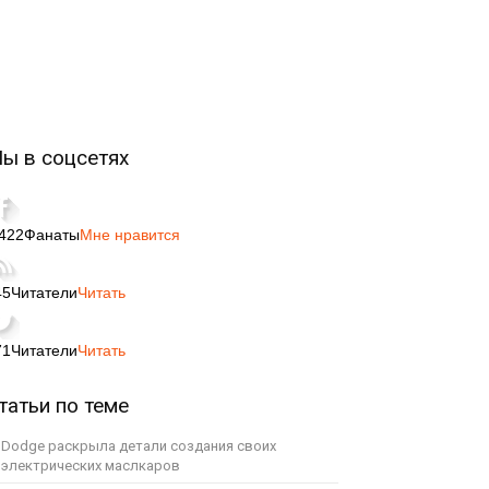
ы в соцсетях
,422
Фанаты
Мне нравится
45
Читатели
Читать
71
Читатели
Читать
татьи по теме
Dodge раскрыла детали создания своих
электрических маслкаров