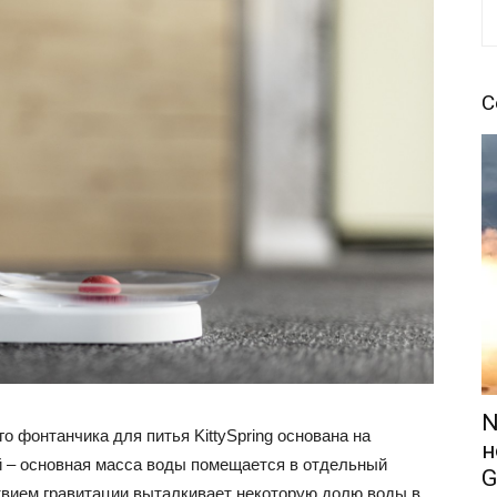
С
N
го фонтанчика для питья KittySpring основана на
н
й – основная масса воды помещается в отдельный
G
твием гравитации выталкивает некоторую долю воды в