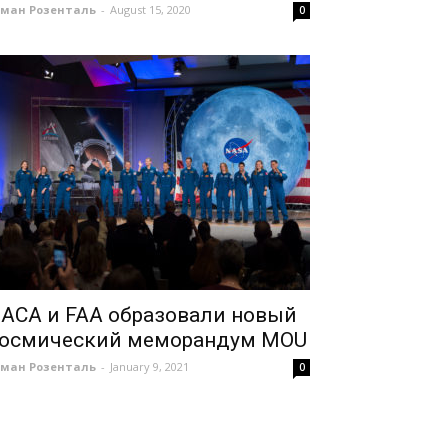
оман Розенталь
-
August 15, 2020
0
АСА и FAA образовали новый
осмический меморандум MOU
оман Розенталь
-
January 9, 2021
0