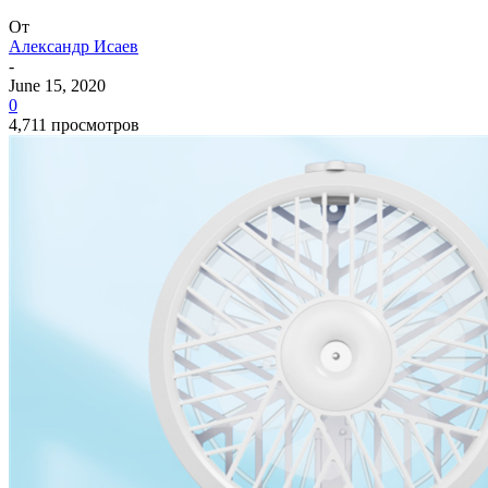
От
Александр Исаев
-
June 15, 2020
0
4,711 просмотров