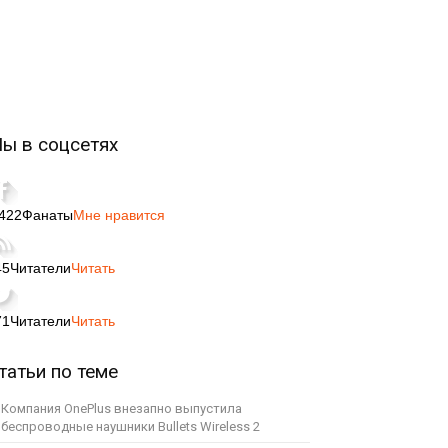
ы в соцсетях
,422
Фанаты
Мне нравится
45
Читатели
Читать
71
Читатели
Читать
татьи по теме
Компания OnePlus внезапно выпустила
беспроводные наушники Bullets Wireless 2