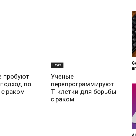
G
Наука
иг
е пробуют
Ученые
подход по
перепрограммируют
 с раком
Т-клетки для борьбы
с раком
A