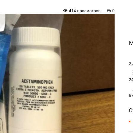
414 просмотров
0
М
2
2
6
С