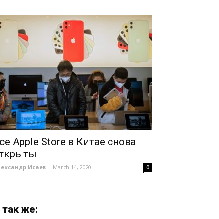
се Apple Store в Китае снова
ткрыты
лександр Исаев
-
March 14, 2020
0
 так же: