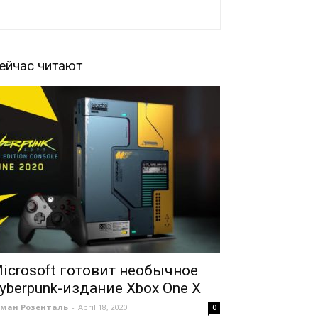
ейчас читают
icrosoft готовит необычное
yberpunk-издание Xbox One X
оман Розенталь
-
April 18, 2020
0