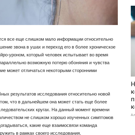
ется все еще слишком мало информации относительно
шение звона в ушах и переход его в более хроническое
ейро-уроном, который человек испытывает во время
 параллельно возможную потерю обоняния и чувства
ание может отличаться некоторыми сторонними
Н
к
бных результатов исследования относительно новой
п
 том, что в дальнейшем она может стать еще более
к
следовательских кругах. На данный момент времени
А
оличеством не слишком хорошо изученных симптомов
догадываться, какие еще взаимосвязи команда
ужить в рамках своего исследования.