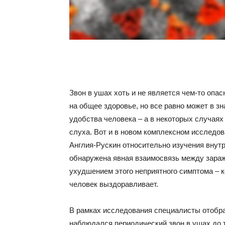
Звон в ушах хоть и не является чем-то опа
на общее здоровье, но все равно может в з
удобства человека – а в некоторых случая
слуха. Вот и в новом комплексном исследо
Англия-Рускин относительно изучения внут
обнаружена явная взаимосвязь между зараж
ухудшением этого неприятного симптома – к
человек выздоравливает.
В рамках исследования специалисты отобра
наблюдался периодический звон в ушах до т