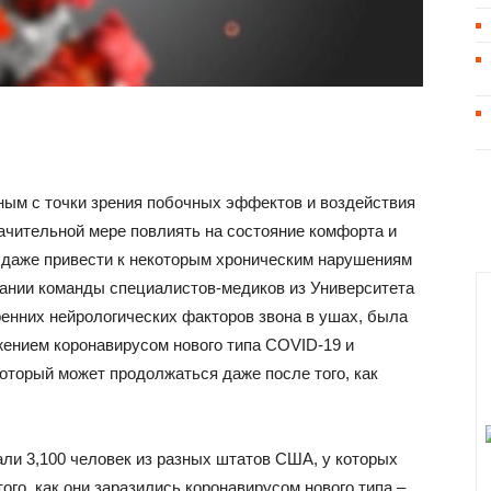
сным с точки зрения побочных эффектов и воздействия
начительной мере повлиять на состояние комфорта и
х даже привести к некоторым хроническим нарушениям
вании команды специалистов-медиков из Университета
ренних нейрологических факторов звона в ушах, была
ением коронавирусом нового типа COVID-19 и
оторый может продолжаться даже после того, как
ли 3,100 человек из разных штатов США, у которых
ого, как они заразились коронавирусом нового типа –