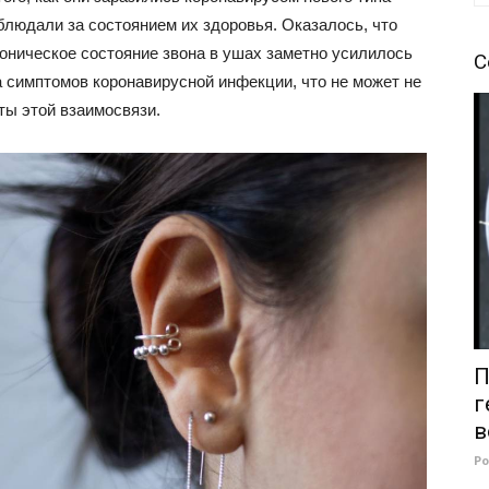
людали за состоянием их здоровья. Оказалось, что
ническое состояние звона в ушах заметно усилилось
С
а симптомов коронавирусной инфекции, что не может не
ты этой взаимосвязи.
П
г
в
Р