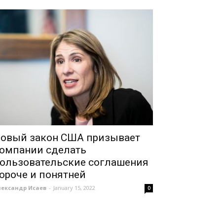
овый закон США призывает
омпании сделать
ользовательские соглашения
ороче и понятней
лександр Исаев
-
January 15, 2022
0