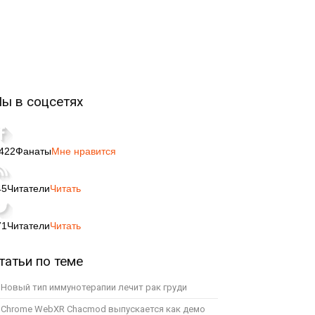
ы в соцсетях
,422
Фанаты
Мне нравится
45
Читатели
Читать
71
Читатели
Читать
татьи по теме
Новый тип иммунотерапии лечит рак груди
Chrome WebXR Chacmod выпускается как демо