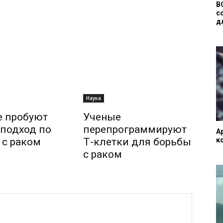
В
с
дл
Наука
е пробуют
Ученые
подход по
перепрограммируют
А
к
 с раком
Т-клетки для борьбы
с раком