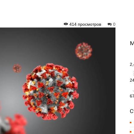
414 просмотров
0
М
2
2
6
С