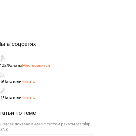
ы в соцсетях
,422
Фанаты
Мне нравится
45
Читатели
Читать
71
Читатели
Читать
татьи по теме
SpaceX показал видео с тестом ракеты Starship
SN8