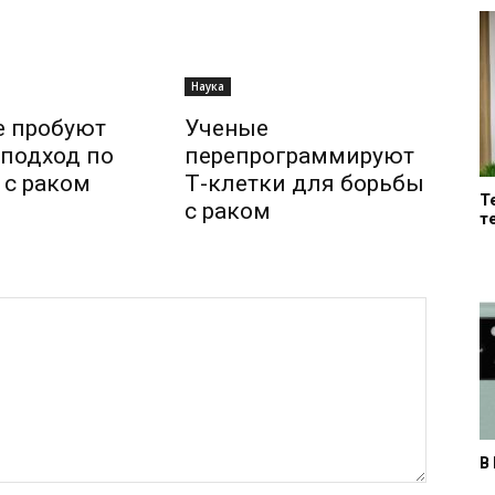
Наука
е пробуют
Ученые
подход по
перепрограммируют
 с раком
Т-клетки для борьбы
Т
с раком
т
В