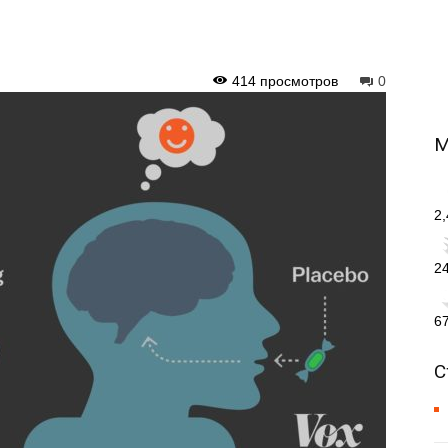
414 просмотров
0
М
2
2
6
С