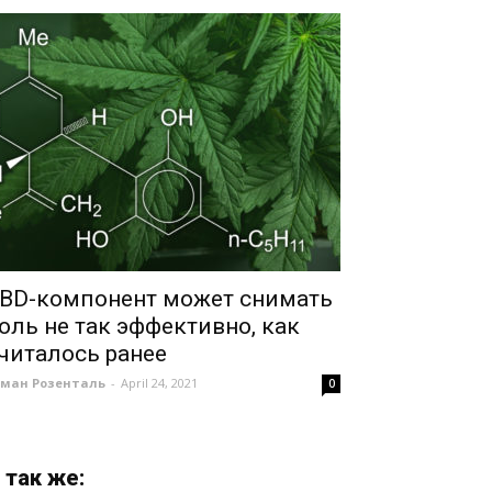
BD-компонент может снимать
оль не так эффективно, как
читалось ранее
оман Розенталь
-
April 24, 2021
0
 так же: