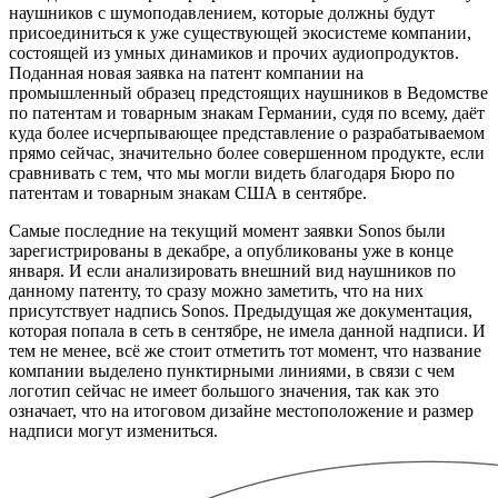
наушников с шумоподавлением, которые должны будут
присоединиться к уже существующей экосистеме компании,
состоящей из умных динамиков и прочих аудиопродуктов.
Поданная новая заявка на патент компании на
промышленный образец предстоящих наушников в Ведомстве
по патентам и товарным знакам Германии, судя по всему, даёт
куда более исчерпывающее представление о разрабатываемом
прямо сейчас, значительно более совершенном продукте, если
сравнивать с тем, что мы могли видеть благодаря Бюро по
патентам и товарным знакам США в сентябре.
Самые последние на текущий момент заявки Sonos были
зарегистрированы в декабре, а опубликованы уже в конце
января. И если анализировать внешний вид наушников по
данному патенту, то сразу можно заметить, что на них
присутствует надпись Sonos. Предыдущая же документация,
которая попала в сеть в сентябре, не имела данной надписи. И
тем не менее, всё же стоит отметить тот момент, что название
компании выделено пунктирными линиями, в связи с чем
логотип сейчас не имеет большого значения, так как это
означает, что на итоговом дизайне местоположение и размер
надписи могут измениться.