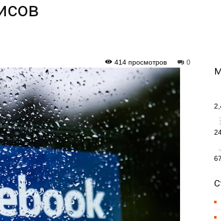
исов
414 просмотров
0
М
2
2
6
С