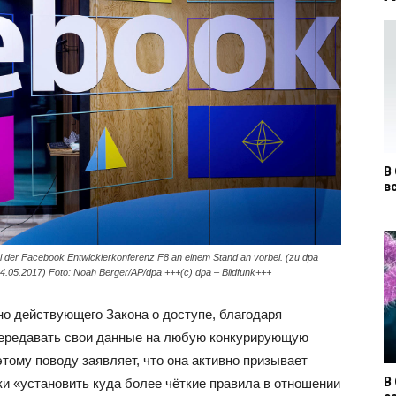
В
вс
i der Facebook Entwicklerkonferenz F8 an einem Stand an vorbei. (zu dpa
.05.2017) Foto: Noah Berger/AP/dpa +++(c) dpa – Bildfunk+++
но действующего Закона о доступе, благодаря
передавать свои данные на любую конкурирующую
тому поводу заявляет, что она активно призывает
В
 «установить куда более чёткие правила в отношении