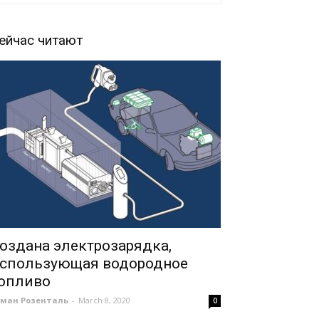
ейчас читают
оздана электрозарядка,
спользующая водородное
опливо
оман Розенталь
-
March 8, 2020
0