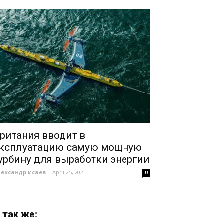
ритания вводит в
ксплуатацию самую мощную
урбину для выработки энергии
лександр Исаев
-
April 25, 2021
0
 так же: