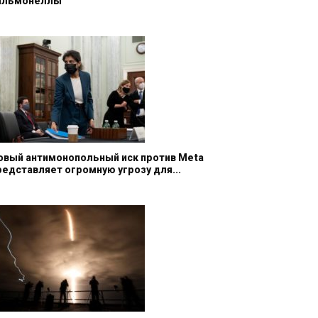
альмонеллы
овый антимонопольный иск против Meta
редставляет огромную угрозу для...