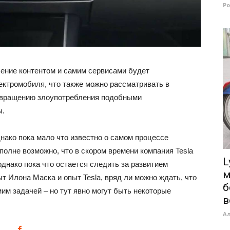
Р
вление контентом и самим сервисами будет
ктромобиля, что также можно рассматривать в
отвращению злоупотребления подобными
ы.
днако пока мало что известно о самом процессе
полне возможно, что в скором времени компания Tesla
L
однако пока что остается следить за развитием
м
т Илона Маска и опыт Tesla, вряд ли можно ждать, что
б
мим задачей – но тут явно могут быть некоторые
в
А