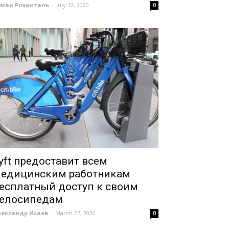
оман Розенталь
-
July 12, 2020
0
yft предоставит всем
едицинским работникам
есплатный доступ к своим
елосипедам
лександр Исаев
-
March 27, 2020
0