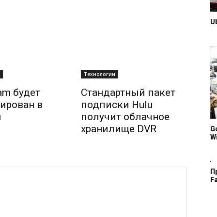
U
Технологии
ram будет
Стандартный пакет
ирован в
подписки Hulu
и
получит облачное
хранилище DVR
G
Wi
П
F