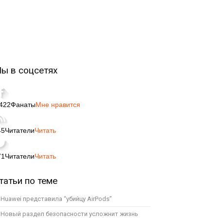
ы в соцсетях
,422
Фанаты
Мне нравится
45
Читатели
Читать
71
Читатели
Читать
татьи по теме
Huawei представила “убийцу AirPods”
Новый раздел безопасности усложнит жизнь