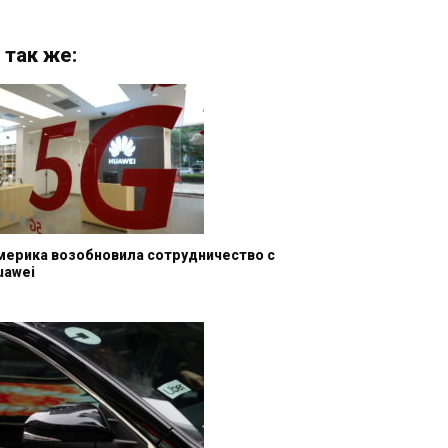
 так же:
мерика возобновила сотрудничество с
uawei