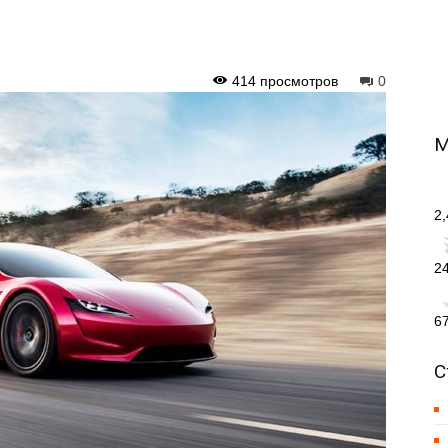
414 просмотров
0
М
2
2
6
С