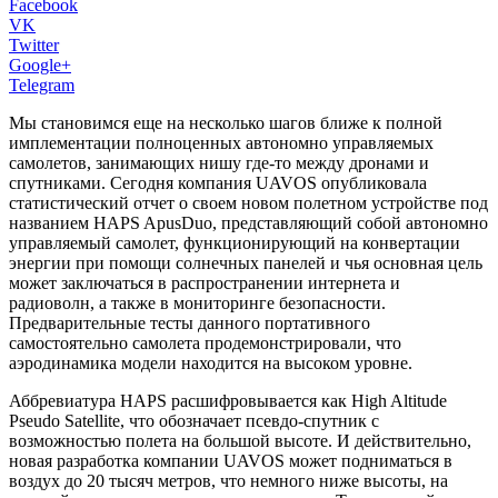
Facebook
VK
Twitter
Google+
Telegram
Мы становимся еще на несколько шагов ближе к полной
имплементации полноценных автономно управляемых
самолетов, занимающих нишу где-то между дронами и
спутниками. Сегодня компания UAVOS опубликовала
статистический отчет о своем новом полетном устройстве под
названием HAPS ApusDuo, представляющий собой автономно
управляемый самолет, функционирующий на конвертации
энергии при помощи солнечных панелей и чья основная цель
может заключаться в распространении интернета и
радиоволн, а также в мониторинге безопасности.
Предварительные тесты данного портативного
самостоятельно самолета продемонстрировали, что
аэродинамика модели находится на высоком уровне.
Аббревиатура HAPS расшифровывается как High Altitude
Pseudo Satellite, что обозначает псевдо-спутник с
возможностью полета на большой высоте. И действительно,
новая разработка компании UAVOS может подниматься в
воздух до 20 тысяч метров, что немного ниже высоты, на