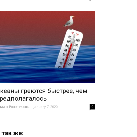
кеаны греются быстрее, чем
редполагалось
оман Розенталь
-
January 7, 2020
0
 так же: