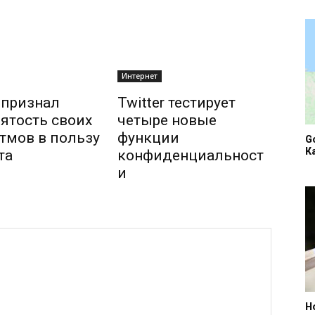
Интернет
r признал
Twitter тестирует
ятость своих
четыре новые
тмов в пользу
функции
G
К
та
конфиденциальност
и
Н