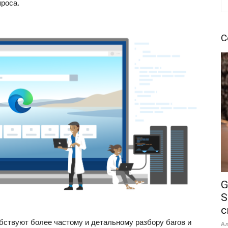
проса.
С
G
S
с
бствуют более частому и детальному разбору багов и
А