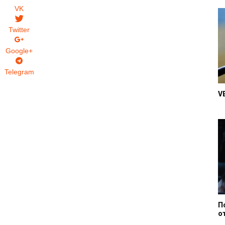
VK
Twitter
Google+
Telegram
V
П
о