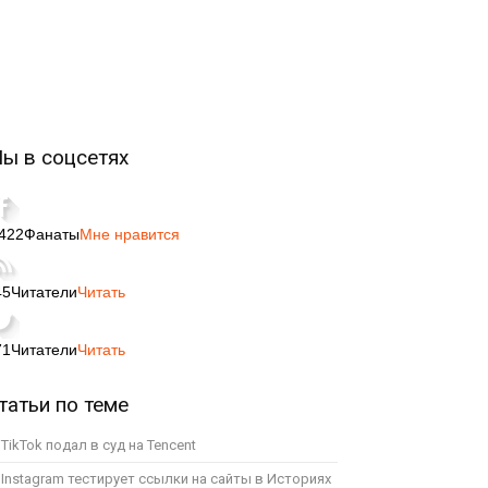
ы в соцсетях
,422
Фанаты
Мне нравится
45
Читатели
Читать
71
Читатели
Читать
татьи по теме
TikTok подал в суд на Tencent
Instagram тестирует ссылки на сайты в Историях