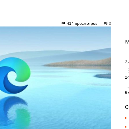
414 просмотров
0
М
2
2
6
С