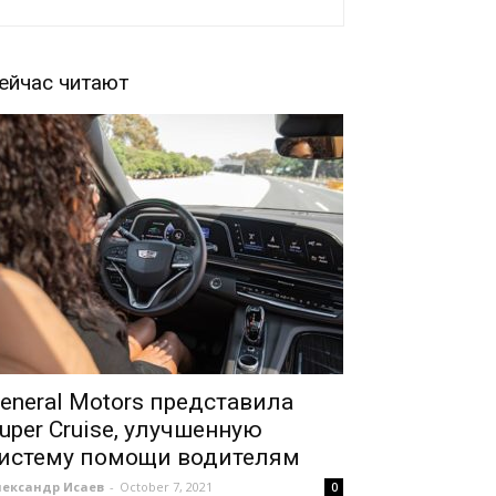
ейчас читают
eneral Motors представила
uper Cruise, улучшенную
истему помощи водителям
лександр Исаев
-
October 7, 2021
0