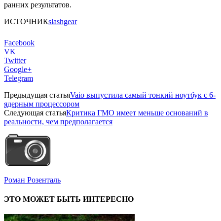
ранних результатов.
ИСТОЧНИК
slashgear
Facebook
VK
Twitter
Google+
Telegram
Предыдущая статья
Vaio выпустила самый тонкий ноутбук с 6-
ядерным процессором
Следующая статья
Критика ГМО имеет меньше оснований в
реальности, чем предполагается
Роман Розенталь
ЭТО МОЖЕТ БЫТЬ ИНТЕРЕСНО